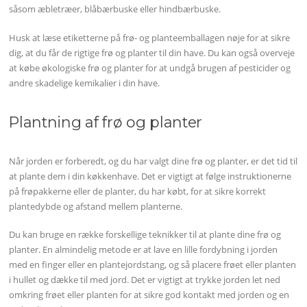
såsom æbletræer, blåbærbuske eller hindbærbuske.
Husk at læse etiketterne på frø- og planteemballagen nøje for at sikre
dig, at du får de rigtige frø og planter til din have. Du kan også overveje
at købe økologiske frø og planter for at undgå brugen af pesticider og
andre skadelige kemikalier i din have.
Plantning af frø og planter
Når jorden er forberedt, og du har valgt dine frø og planter, er det tid til
at plante dem i din køkkenhave. Det er vigtigt at følge instruktionerne
på frøpakkerne eller de planter, du har købt, for at sikre korrekt
plantedybde og afstand mellem planterne.
Du kan bruge en række forskellige teknikker til at plante dine frø og
planter. En almindelig metode er at lave en lille fordybning i jorden
med en finger eller en plantejordstang, og så placere frøet eller planten
i hullet og dække til med jord. Det er vigtigt at trykke jorden let ned
omkring frøet eller planten for at sikre god kontakt med jorden og en