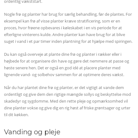
ordentlig vækststart.
Nogle frø og planter har brug for særlig behandling, før de plantes. For
eksempel kan frø af visse planter kræve stratificering, som er en
proces, hvor frøene opbevares i køleskabet i en vis periode for at
efterligne vinterens kulde. Andre planter kan have brug for at blive
suget i vand i et par timer inden plantning for at hjælpe med spiringen.
Du kan også overveje at plante dine frø og planter i rækker eller i
højbede for at organisere din have og gøre det nemmere at passe og
høste senere hen. Det er også en god idé at placere planter med
lignende vand- og solbehov sammen for at optimere deres vækst.
Når du har plantet dine frø og planter, er det vigtigt at vande dem
ordentligt og give dem den rigtige mængde sollys og beskyttelse mod
skadedyr og sygdomme. Med den rette pleje og opmærksomhed vil
dine planter vokse og give dig en rig høst af friske grøntsager og urter
til dit køkken.
Vanding og pleje