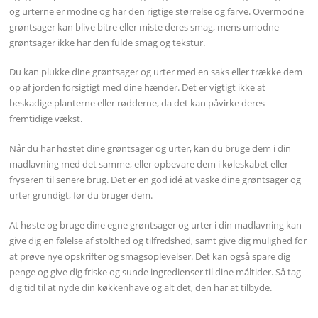
og urterne er modne og har den rigtige størrelse og farve. Overmodne
grøntsager kan blive bitre eller miste deres smag, mens umodne
grøntsager ikke har den fulde smag og tekstur.
Du kan plukke dine grøntsager og urter med en saks eller trække dem
op af jorden forsigtigt med dine hænder. Det er vigtigt ikke at
beskadige planterne eller rødderne, da det kan påvirke deres
fremtidige vækst.
Når du har høstet dine grøntsager og urter, kan du bruge dem i din
madlavning med det samme, eller opbevare dem i køleskabet eller
fryseren til senere brug. Det er en god idé at vaske dine grøntsager og
urter grundigt, før du bruger dem.
At høste og bruge dine egne grøntsager og urter i din madlavning kan
give dig en følelse af stolthed og tilfredshed, samt give dig mulighed for
at prøve nye opskrifter og smagsoplevelser. Det kan også spare dig
penge og give dig friske og sunde ingredienser til dine måltider. Så tag
dig tid til at nyde din køkkenhave og alt det, den har at tilbyde.