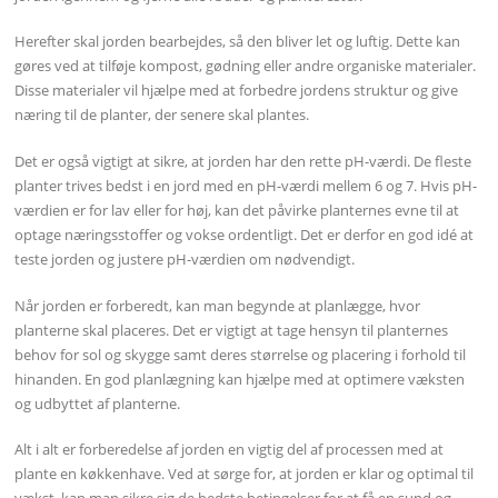
Herefter skal jorden bearbejdes, så den bliver let og luftig. Dette kan
gøres ved at tilføje kompost, gødning eller andre organiske materialer.
Disse materialer vil hjælpe med at forbedre jordens struktur og give
næring til de planter, der senere skal plantes.
Det er også vigtigt at sikre, at jorden har den rette pH-værdi. De fleste
planter trives bedst i en jord med en pH-værdi mellem 6 og 7. Hvis pH-
værdien er for lav eller for høj, kan det påvirke planternes evne til at
optage næringsstoffer og vokse ordentligt. Det er derfor en god idé at
teste jorden og justere pH-værdien om nødvendigt.
Når jorden er forberedt, kan man begynde at planlægge, hvor
planterne skal placeres. Det er vigtigt at tage hensyn til planternes
behov for sol og skygge samt deres størrelse og placering i forhold til
hinanden. En god planlægning kan hjælpe med at optimere væksten
og udbyttet af planterne.
Alt i alt er forberedelse af jorden en vigtig del af processen med at
plante en køkkenhave. Ved at sørge for, at jorden er klar og optimal til