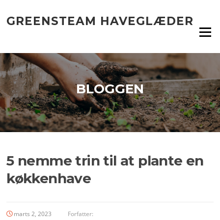
Spring
til
GREENSTEAM HAVEGLÆDER
indhold
Menu
BLOGGEN
5 nemme trin til at plante en
køkkenhave
marts 2, 2023
Forfatter: