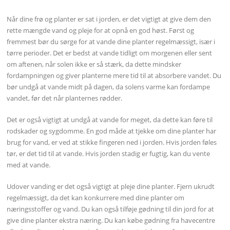
Når dine frø og planter er sat i jorden, er det vigtigt at give dem den
rette mængde vand og pleje for at opnå en god høst. Først og
fremmest bør du sørge for at vande dine planter regelmæssigt, især i
tørre perioder. Det er bedst at vande tidligt om morgenen eller sent
om aftenen, når solen ikke er så stærk, da dette mindsker
fordampningen og giver planterne mere tid til at absorbere vandet. Du
bør undgå at vande midt på dagen, da solens varme kan fordampe
vandet, før det når planternes rødder.
Det er også vigtigt at undgå at vande for meget, da dette kan føre til
rodskader og sygdomme. En god måde at tjekke om dine planter har
brug for vand, er ved at stikke fingeren ned i jorden. Hvis jorden føles
tør, er det tid til at vande. Hvis jorden stadig er fugtig, kan du vente
med at vande.
Udover vanding er det også vigtigt at pleje dine planter. Fjern ukrudt
regelmæssigt, da det kan konkurrere med dine planter om
næringsstoffer og vand. Du kan også tilføje gødning til din jord for at
give dine planter ekstra næring. Du kan købe gødning fra havecentre