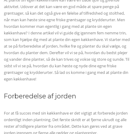
At plante sin egen køkkenhave kan være en både sjov og givende
aktivitet. Udover at det kan være en god måde at spare penge på
grøntsager, så kan det også give en følelse af tilfredshed og stolthed,
når man kan høste sine egne friske grøntsager og krydderurter. Men
hvordan kommer man egentlig i gang med at plante sin egen
køkkenhave? I denne artikel vil vi guide dig igennem fem nemme trin,
som kan hjælpe dig med at plante din egen køkkenhave. Vi starter med
at se på forberedelse af jorden, hvilke frø og planter du skal vælge, og
hvordan du planter dem. Derefter vil vi se på, hvordan du bedst plejer
og vander dine planter, så de kan trives og vokse sig store og sunde. Til
sidst vil vi se på, hvordan du kan høste og nyde dine egne friske
grøntsager og krydderurter. Så lad os komme i gang med at plante din
egen køkkenhave!
Forberedelse af jorden
For at få succes med sin køkkenhave er det vigtigt at forberede jorden
ordentligt inden plantning. Det første skridt er at fjerne ukrudt og alle
rester af tidligere planter fra området. Dette kan gøres ved at grave
jorden igennem og fjerne alle rødder og planterester.