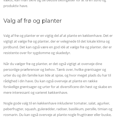
vækst, kan man sikre sig de bedste betingelser for at få en sund og
produktiv have.
Valg af frø og planter
Valg af frø og planter er en vigtig del af at plante en køkkenhave. Det er
vigtigt at vælge frø og planter, der er velegnede til det lokale klima og
jordbund. Det kan også være en god idé at vælge frø og planter, der er
resistente over for sygdomme og skadedyr.
Når du vælger frø og planter, er det også vigtigt at overveje dine
personlige præferencer og behov. Tænk over, hvilke grøntsager og
urter du og din familie kan lide at spise, og hvor meget plads du har til
rådighed i din have. Du kan også overveje at plante en række
forskellige grøntsager og urter for at diversificere din høst og skabe en
mere interessant og varieret køkkenhave.
Nogle gode valg til en køkkenhave inkluderer tomater, salat, agurker,
peberfrugter, squash, gulerødder, radiser, basilikum, persille, timian og
rosmarin. Du kan også overveje at plante nogle frugttræer eller buske,