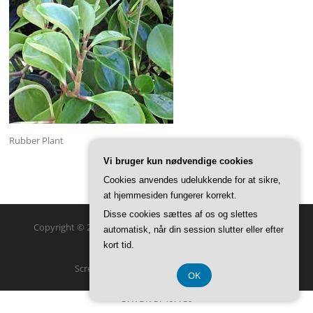
Rubber Plant
Vi bruger kun nødvendige cookies
Cookies anvendes udelukkende for at sikre,
at hjemmesiden fungerer korrekt.
Disse cookies sættes af os og slettes
Copyright © 2026 GreenSteam Haveglæder. Alle rettigheder
automatisk, når din session slutter eller efter
forbeholdes.
kort tid.
Screenr parallax theme
af FameThemes
OK
CVR DK-37407739