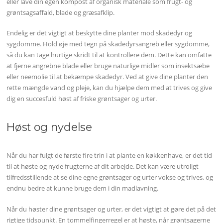
eller lave din egen kompost af organisk materiale som frugt- og
grøntsagsaffald, blade og græsafklip.
Endelig er det vigtigt at beskytte dine planter mod skadedyr og
sygdomme. Hold øje med tegn på skadedyrsangreb eller sygdomme,
så du kan tage hurtige skridt til at kontrollere dem. Dette kan omfatte
at fjerne angrebne blade eller bruge naturlige midler som insektsæbe
eller neemolie til at bekæmpe skadedyr. Ved at give dine planter den
rette mængde vand og pleje, kan du hjælpe dem med at trives og give
dig en succesfuld høst af friske grøntsager og urter.
Høst og nydelse
Når du har fulgt de første fire trin i at plante en køkkenhave, er det tid
til at høste og nyde frugterne af dit arbejde. Det kan være utroligt
tilfredsstillende at se dine egne grøntsager og urter vokse og trives, og
endnu bedre at kunne bruge dem i din madlavning.
Når du høster dine grøntsager og urter, er det vigtigt at gøre det på det
rigtige tidspunkt. En tommelfingerregel er at høste, når grøntsagerne