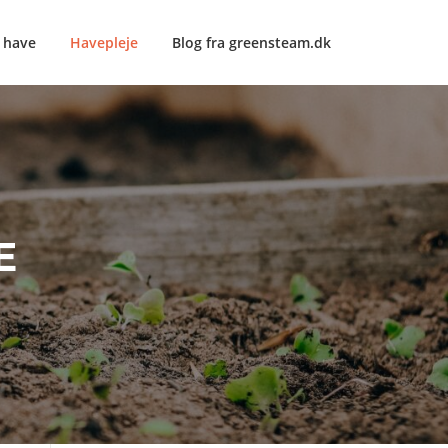
e have
Havepleje
Blog fra greensteam.dk
E