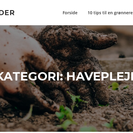
DER
Forside
10 tips til en grønner
KATEGORI:
HAVEPLEJ