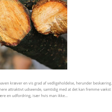
haven kræver en vis grad af vedligeholdelse, herunder beskæring.
mere attraktivt udseende, samtidig med at det kan fremme vækst
ære en udfordring, især hvis man ikke…