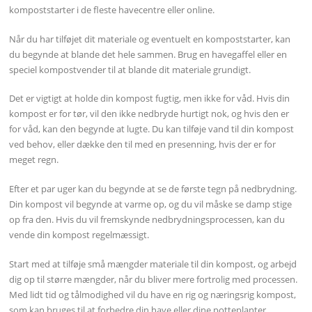
kompoststarter i de fleste havecentre eller online.
Når du har tilføjet dit materiale og eventuelt en kompoststarter, kan
du begynde at blande det hele sammen. Brug en havegaffel eller en
speciel kompostvender til at blande dit materiale grundigt.
Det er vigtigt at holde din kompost fugtig, men ikke for våd. Hvis din
kompost er for tør, vil den ikke nedbryde hurtigt nok, og hvis den er
for våd, kan den begynde at lugte. Du kan tilføje vand til din kompost
ved behov, eller dække den til med en presenning, hvis der er for
meget regn.
Efter et par uger kan du begynde at se de første tegn på nedbrydning.
Din kompost vil begynde at varme op, og du vil måske se damp stige
op fra den. Hvis du vil fremskynde nedbrydningsprocessen, kan du
vende din kompost regelmæssigt.
Start med at tilføje små mængder materiale til din kompost, og arbejd
dig op til større mængder, når du bliver mere fortrolig med processen.
Med lidt tid og tålmodighed vil du have en rig og næringsrig kompost,
som kan bruges til at forbedre din have eller dine potteplanter.