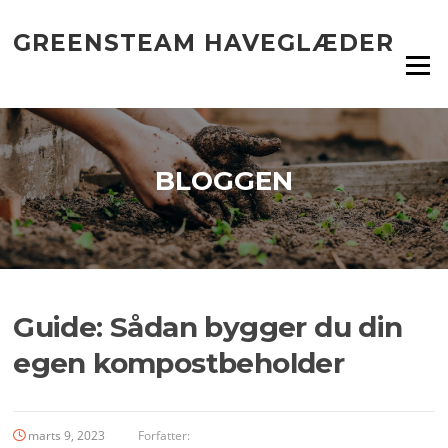
Spring
til
GREENSTEAM HAVEGLÆDER
indhold
Menu
BLOGGEN
Guide: Sådan bygger du din
egen kompostbeholder
marts 9, 2023
Forfatter: