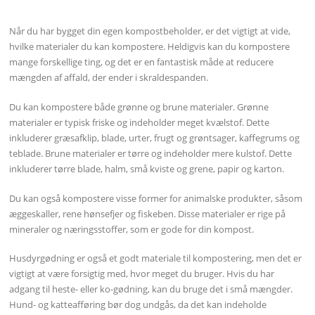
Når du har bygget din egen kompostbeholder, er det vigtigt at vide,
hvilke materialer du kan kompostere. Heldigvis kan du kompostere
mange forskellige ting, og det er en fantastisk måde at reducere
mængden af affald, der ender i skraldespanden.
Du kan kompostere både grønne og brune materialer. Grønne
materialer er typisk friske og indeholder meget kvælstof. Dette
inkluderer græsafklip, blade, urter, frugt og grøntsager, kaffegrums og
teblade. Brune materialer er tørre og indeholder mere kulstof. Dette
inkluderer tørre blade, halm, små kviste og grene, papir og karton.
Du kan også kompostere visse former for animalske produkter, såsom
æggeskaller, rene hønsefjer og fiskeben. Disse materialer er rige på
mineraler og næringsstoffer, som er gode for din kompost.
Husdyrgødning er også et godt materiale til kompostering, men det er
vigtigt at være forsigtig med, hvor meget du bruger. Hvis du har
adgang til heste- eller ko-gødning, kan du bruge det i små mængder.
Hund- og katteafføring bør dog undgås, da det kan indeholde