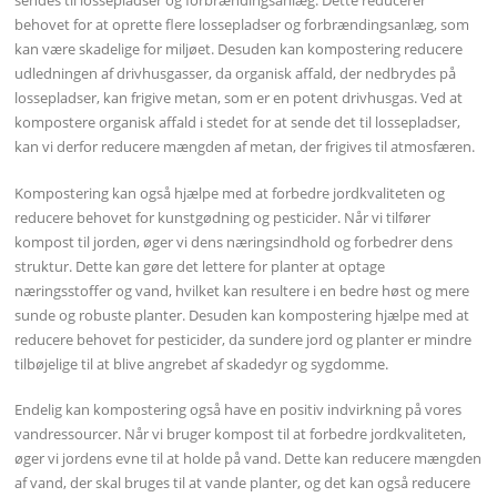
sendes til lossepladser og forbrændingsanlæg. Dette reducerer
behovet for at oprette flere lossepladser og forbrændingsanlæg, som
kan være skadelige for miljøet. Desuden kan kompostering reducere
udledningen af drivhusgasser, da organisk affald, der nedbrydes på
lossepladser, kan frigive metan, som er en potent drivhusgas. Ved at
kompostere organisk affald i stedet for at sende det til lossepladser,
kan vi derfor reducere mængden af metan, der frigives til atmosfæren.
Kompostering kan også hjælpe med at forbedre jordkvaliteten og
reducere behovet for kunstgødning og pesticider. Når vi tilfører
kompost til jorden, øger vi dens næringsindhold og forbedrer dens
struktur. Dette kan gøre det lettere for planter at optage
næringsstoffer og vand, hvilket kan resultere i en bedre høst og mere
sunde og robuste planter. Desuden kan kompostering hjælpe med at
reducere behovet for pesticider, da sundere jord og planter er mindre
tilbøjelige til at blive angrebet af skadedyr og sygdomme.
Endelig kan kompostering også have en positiv indvirkning på vores
vandressourcer. Når vi bruger kompost til at forbedre jordkvaliteten,
øger vi jordens evne til at holde på vand. Dette kan reducere mængden
af vand, der skal bruges til at vande planter, og det kan også reducere