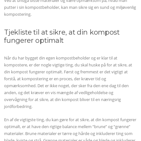
Ved at undgå disse materialer og være opmærksom på, hvad man
putter i sin kompostbeholder, kan man sikre sig en sund og miljøvenlig
kompostering.
Tjekliste til at sikre, at din kompost
fungerer optimalt
Når du har bygget din egen kompostbeholder og er klar til at
kompostere, er der nogle vigtige ting, du skal huske på for at sikre, at
din kompost fungerer optimalt. Først og fremmest er det vigtigt at
forstå, at kompostering er en proces, der kræver tid og
opmærksomhed. Det er ikke noget, der sker fra den ene dag til den
anden, og det kræver en vis mængde af vedligeholdelse og
overvågning for at sikre, at din kompost bliver til en næringsrig
jordforbedring.
En af de vigtigste ting, du kan gøre for at sikre, at din kompost fungerer
optimalt, er at have den rigtige balance mellem “brune” og “grønne”
materialer. Brune materialer er tørre og hårde og inkluderer ting som
blade, kviste og strå. Grønne materialer er våde og bløde og inkluderer