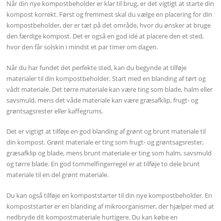
Når din nye kompostbeholder er klar til brug, er det vigtigt at starte din
kompost korrekt. Først og fremmest skal du vælge en placering for din
kompostbeholder, der er tæt på det område, hvor du ønsker at bruge
den færdige kompost. Det er også en god idé at placere den et sted,
hvor den får solskin i mindst et par timer om dagen.
Når du har fundet det perfekte sted, kan du begynde at tilføje
materialer til din kompostbeholder. Start med en blanding af tørt og
vådt materiale. Det tørre materiale kan være ting som blade, halm eller
savsmuld, mens det våde materiale kan være græsafklip, frugt- og
grøntsagsrester eller kaffegrums.
Det er vigtigt at tilføje en god blanding af grønt og brunt materiale til
din kompost. Grønt materiale er ting som frugt- og grøntsagsrester,
græsafklip og blade, mens brunt materiale er ting som halm, savsmuld
og tørre blade. En god tommelfingerregel er at tilføje to dele brunt
materiale til en del grønt materiale.
Du kan også tilføje en kompoststarter til din nye kompostbeholder. En
kompoststarter er en blanding af mikroorganismer, der hjælper med at
nedbryde dit kompostmateriale hurtigere. Du kan købe en