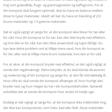
ting som græsafklip, frugt- og grøntsagsrester og kaffegrums. For at
din kompost skal fungere optimalt, skal du have en balance mellem
disse to typer materialer. Ideelt set bør du have en blanding af 2/3
brune materialer og 1/3 grønne materialer.
Det er også vigtigt at sørge for, at din kompost ikke bliver for tør eller
for våd. Hvis din kompost er for tør, kan den ikke bryde ned effektivt,
og hvis den er for våd, kan den blive anaerobisk og lugte dårligt. Du
kan løse dette problem ved at tilføje mere vand, hvis din kompost er
for tør, eller ved at tilføje mere brunt materiale, hvis den er for våd.
For at sikre, at din kompost bryder ned effektivt, er det også vigtigt at
vende den regelmæssigt. Dette betyder, at du skal blande de øverste
og nederste lag af din kompost og sørge for, at den får tilstrækkelig ilt.
Hvor ofte du skal vende din kompost afhænger af, hvor hurtigt den
bryder ned, og hvor meget du har i din kompostbeholder. Generelt
anbefales det at vende din kompost hver anden til tredje uge.
Endelig er det vigtigt at sørge for, at din kompost ikke indeholder ting,
der ikke kan komposteres, som f.eks. kød eller fedt. Disse materialer