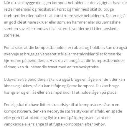
Når du skal bygge din egen kompostbeholder, er det vigtigt at have de
rette materialer og redskaber. Først og fremmest skal du bruge
træbrædder eller paller til at konstruere selve beholderen. Det er også
en god idé at have skruer eller søm, en hammer eller skruemaskine
samt en sav eller rundsav til at skære brædderne til i den ønskede
størrelse.
For at sikre at din kompostbeholder er robust og holdbar, kan du også
overveje at bruge galvaniseret stål eller metalvinkler til at forstærke
hjørnerne på beholderen. Hvis du vil undgå, at din kompostbeholder
rådner, kan du behandle træet med en træbeskyttelse.
Udover selve beholderen skal du også bruge en låge eller dør, der kan
åbnes og lukkes, så du kan tilføje og fjerne kompost. Du kan bruge
hængsler og en lås eller en simpel snor til at holde lågen på plads.
Endelig skal du have lidt ekstra udstyr til at kompostere, såsom en
kompostkværn, der kan nedbryde større stykker af affald, en spade
eller greb til at blande og flytte rundt på komposten samt en
vandkande eller slange til at fugte komposten efter behov.