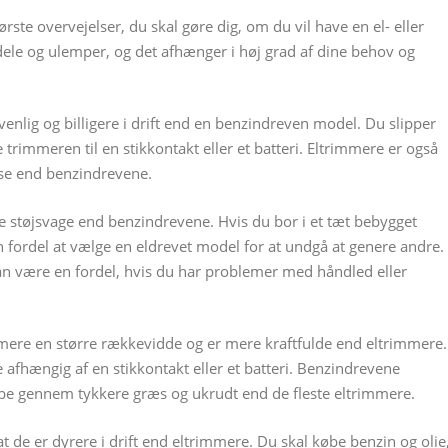
ste overvejelser, du skal gøre dig, om du vil have en el- eller
ele og ulemper, og det afhænger i høj grad af dine behov og
enlig og billigere i drift end en benzindreven model. Du slipper
te trimmeren til en stikkontakt eller et batteri. Eltrimmere er også
lse end benzindrevene.
e støjsvage end benzindrevene. Hvis du bor i et tæt bebygget
 fordel at vælge en eldrevet model for at undgå at genere andre.
kan være en fordel, hvis du har problemer med håndled eller
ere en større rækkevidde og er mere kraftfulde end eltrimmere.
fhængig af en stikkontakt eller et batteri. Benzindrevene
pe gennem tykkere græs og ukrudt end de fleste eltrimmere.
e er dyrere i drift end eltrimmere. Du skal købe benzin og olie