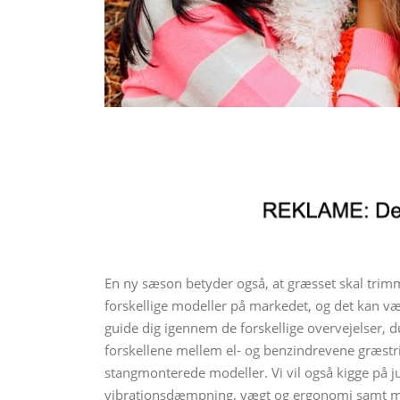
En ny sæson betyder også, at græsset skal trim
forskellige modeller på markedet, og det kan være
guide dig igennem de forskellige overvejelser, d
forskellene mellem el- og benzindrevene græst
stangmonterede modeller. Vi vil også kigge på j
vibrationsdæmpning, vægt og ergonomi samt mærk