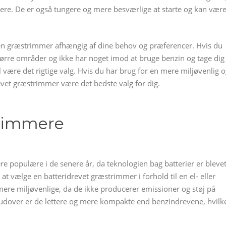
re. De er også tungere og mere besværlige at starte og kan vær
reven græstrimmer afhængig af dine behov og præferencer. Hvis du
 større områder og ikke har noget imod at bruge benzin og tage dig
være det rigtige valg. Hvis du har brug for en mere miljøvenlig 
evet græstrimmer være det bedste valg for dig.
trimmere
e populære i de senere år, da teknologien bag batterier er bleve
 at vælge en batteridrevet græstrimmer i forhold til en el- eller
ere miljøvenlige, da de ikke producerer emissioner og støj på
ver er de lettere og mere kompakte end benzindrevene, hvilk