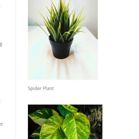
e
og
Spider Plant
t
et