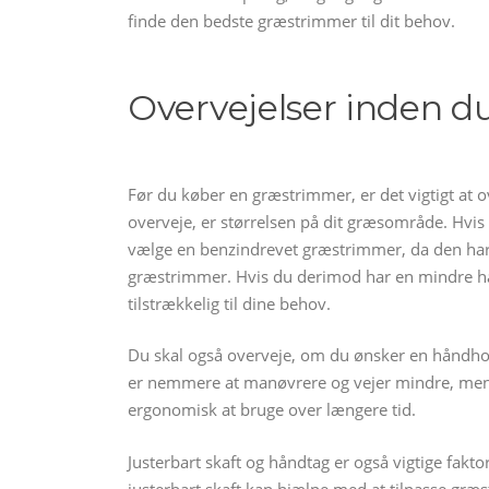
finde den bedste græstrimmer til dit behov.
Overvejelser inden 
Før du køber en græstrimmer, er det vigtigt at o
overveje, er størrelsen på dit græsområde. Hvis
vælge en benzindrevet græstrimmer, da den har m
græstrimmer. Hvis du derimod har en mindre ha
tilstrækkelig til dine behov.
Du skal også overveje, om du ønsker en håndho
er nemmere at manøvrere og vejer mindre, men
ergonomisk at bruge over længere tid.
Justerbart skaft og håndtag er også vigtige fakto
justerbart skaft kan hjælpe med at tilpasse græ