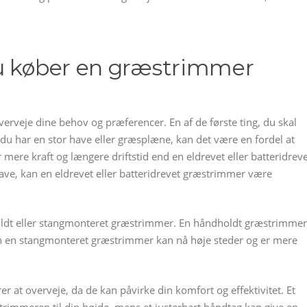
du køber en græstrimmer
verveje dine behov og præferencer. En af de første ting, du skal
 du har en stor have eller græsplæne, kan det være en fordel at
ere kraft og længere driftstid end en eldrevet eller batteridrev
ve, kan en eldrevet eller batteridrevet græstrimmer være
ldt eller stangmonteret græstrimmer. En håndholdt græstrimmer
 en stangmonteret græstrimmer kan nå høje steder og er mere
rer at overveje, da de kan påvirke din komfort og effektivitet. Et
strimmeren til din højde, mens et justerbart håndtag kan give en