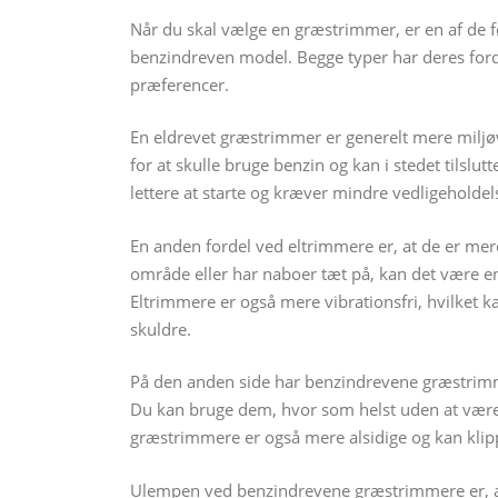
Når du skal vælge en græstrimmer, er en af de før
benzindreven model. Begge typer har deres ford
præferencer.
En eldrevet græstrimmer er generelt mere miljøv
for at skulle bruge benzin og kan i stedet tilslut
lettere at starte og kræver mindre vedligeholde
En anden fordel ved eltrimmere er, at de er mer
område eller har naboer tæt på, kan det være en
Eltrimmere er også mere vibrationsfri, hvilket 
skuldre.
På den anden side har benzindrevene græstrimm
Du kan bruge dem, hvor som helst uden at være a
græstrimmere er også mere alsidige og kan klip
Ulempen ved benzindrevene græstrimmere er, at d