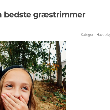
n bedste græstrimmer
Kategori:
Haveple