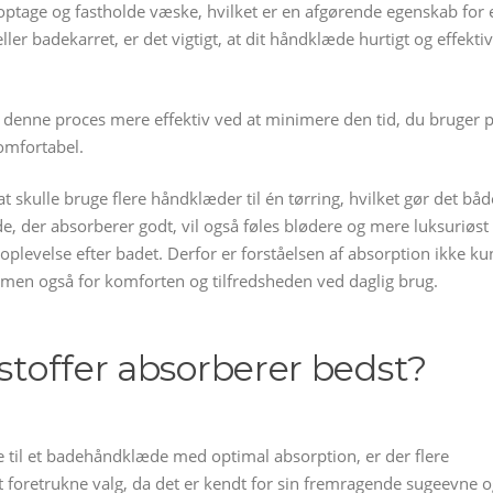
t optage og fastholde væske, hvilket er en afgørende egenskab for 
r badekarret, er det vigtigt, at dit håndklæde hurtigt og effektiv
denne proces mere effektiv ved at minimere den tid, du bruger 
komfortabel.
 skulle bruge flere håndklæder til én tørring, hvilket gør det båd
e, der absorberer godt, vil også føles blødere og mere luksuriøst
levelse efter badet. Derfor er forståelsen af absorption ikke ku
, men også for komforten og tilfredsheden ved daglig brug.
 stoffer absorberer bedst?
le til et badehåndklæde med optimal absorption, er der flere
et foretrukne valg, da det er kendt for sin fremragende sugeevne 