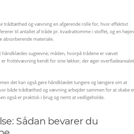
 trådtæthed og vævning en afgørende rolle for, hvor effektivt
rer til antallet af tråde pr. kvadrattomme i stoffet, og en højer
re absorberende materiale.
r et håndklædes sugeevne; måden, hvorpå trådene er vævet
r frottévævning kendt for sine løkker, der øger overfladearealet
 men det kan også gøre håndklædet tungere og længere om at
e, hvor både trådtæthed og vævning arbejder sammen for at skabe e
en også er praktisk i brug og nemt at vedligeholde.
lse: Sådan bevarer du
ne