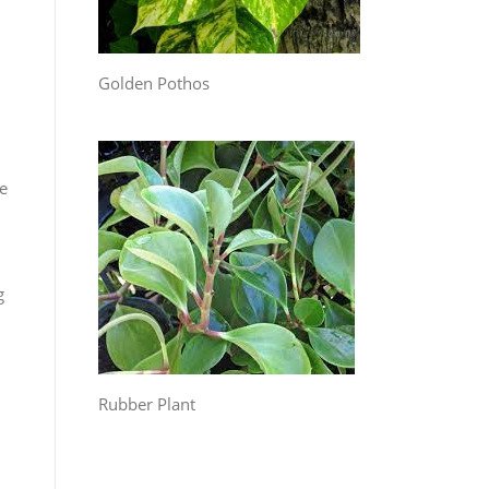
Golden Pothos
e
g
Rubber Plant