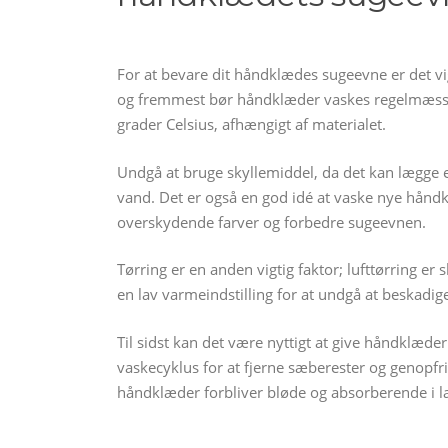
For at bevare dit håndklædes sugeevne er det vig
og fremmest bør håndklæder vaskes regelmæssi
grader Celsius, afhængigt af materialet.
Undgå at bruge skyllemiddel, da det kan lægge e
vand. Det er også en god idé at vaske nye håndkl
overskydende farver og forbedre sugeevnen.
Tørring er en anden vigtig faktor; lufttørring e
en lav varmeindstilling for at undgå at beskadige
Til sidst kan det være nyttigt at give håndklæde
vaskecyklus for at fjerne sæberester og genopfris
håndklæder forbliver bløde og absorberende i la