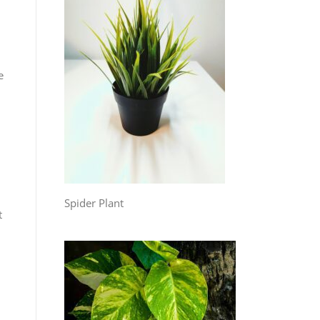
e
Spider Plant
t