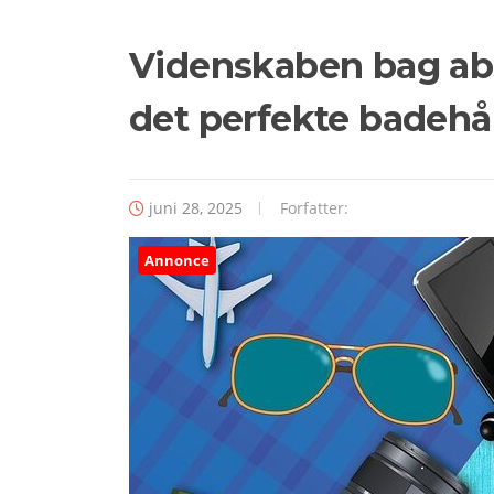
Videnskaben bag ab
det perfekte badeh
juni 28, 2025
Forfatter:
Annonce