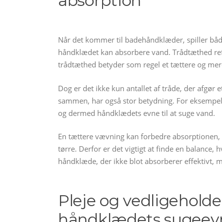
absorption
Når det kommer til badehåndklæder, spiller både
håndklædet kan absorbere vand. Trådtæthed refere
trådtæthed betyder som regel et tættere og me
Dog er det ikke kun antallet af tråde, der afgø
sammen, har også stor betydning. For eksempel e
og dermed håndklædets evne til at suge vand.
En tættere vævning kan forbedre absorptionen,
tørre. Derfor er det vigtigt at finde en balanc
håndklæde, der ikke blot absorberer effektivt, m
Pleje og vedligeholde
håndklædets sugeev