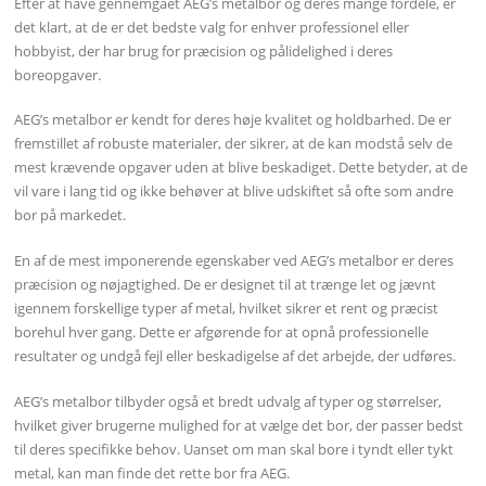
Efter at have gennemgået AEG’s metalbor og deres mange fordele, er
det klart, at de er det bedste valg for enhver professionel eller
hobbyist, der har brug for præcision og pålidelighed i deres
boreopgaver.
AEG’s metalbor er kendt for deres høje kvalitet og holdbarhed. De er
fremstillet af robuste materialer, der sikrer, at de kan modstå selv de
mest krævende opgaver uden at blive beskadiget. Dette betyder, at de
vil vare i lang tid og ikke behøver at blive udskiftet så ofte som andre
bor på markedet.
En af de mest imponerende egenskaber ved AEG’s metalbor er deres
præcision og nøjagtighed. De er designet til at trænge let og jævnt
igennem forskellige typer af metal, hvilket sikrer et rent og præcist
borehul hver gang. Dette er afgørende for at opnå professionelle
resultater og undgå fejl eller beskadigelse af det arbejde, der udføres.
AEG’s metalbor tilbyder også et bredt udvalg af typer og størrelser,
hvilket giver brugerne mulighed for at vælge det bor, der passer bedst
til deres specifikke behov. Uanset om man skal bore i tyndt eller tykt
metal, kan man finde det rette bor fra AEG.