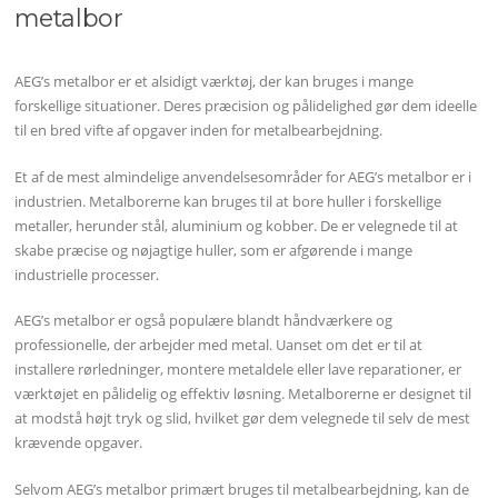
metalbor
AEG’s metalbor er et alsidigt værktøj, der kan bruges i mange
forskellige situationer. Deres præcision og pålidelighed gør dem ideelle
til en bred vifte af opgaver inden for metalbearbejdning.
Et af de mest almindelige anvendelsesområder for AEG’s metalbor er i
industrien. Metalborerne kan bruges til at bore huller i forskellige
metaller, herunder stål, aluminium og kobber. De er velegnede til at
skabe præcise og nøjagtige huller, som er afgørende i mange
industrielle processer.
AEG’s metalbor er også populære blandt håndværkere og
professionelle, der arbejder med metal. Uanset om det er til at
installere rørledninger, montere metaldele eller lave reparationer, er
værktøjet en pålidelig og effektiv løsning. Metalborerne er designet til
at modstå højt tryk og slid, hvilket gør dem velegnede til selv de mest
krævende opgaver.
Selvom AEG’s metalbor primært bruges til metalbearbejdning, kan de