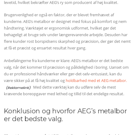
levetid, hvilket bekræfter AEG’s ry som producent af høj kvalitet.
Brugervenlighed er også en faktor, der er blevet fremhævet af
kunderne. AEG’s metalbor er designet med fokus på komfort og nem
håndtering. Værktøjet er ergonomisk udformet, hvilket gør det
behageligt at bruge selv under længerevarende arbejde. Desuden har
flere kunder rost borspidsens skarphed og præcision, der gør det nemt
at få et præcist og ensartet resultat hver gang.
Anbefalingerne fra kunderne er klare: AEG’s metalbor er det bedste
valg, når det kommer til præcision og pålidelighed i boring. Uanset om
du er professionel håndværker eller gør-det-selv-entusiast, kan du
være sikker på at få høj kvalitet og
holdbarhed med et AEG metalbor.
Med dette værktøj kan du udføre selv de mest
krævende boreopgaver med lethed og tillid til det endelige resultat.
Konklusion og hvorfor AEG’s metalbor
er det bedste valg.