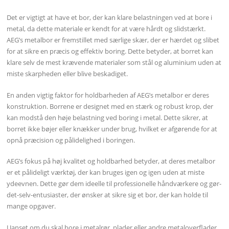
Det er vigtigt at have et bor, der kan klare belastningen ved at bore i
metal, da dette materiale er kendt for at være hårdt og slidstærkt.
AEG’s metalbor er fremstillet med særlige skær, der er hærdet og slibet
for at sikre en præcis og effektiv boring. Dette betyder, at borret kan
klare selv de mest krævende materialer som stål og aluminium uden at
miste skarpheden eller blive beskadiget.
En anden vigtig faktor for holdbarheden af AEG’s metalbor er deres
konstruktion. Borrene er designet med en stærk og robust krop, der
kan modstå den høje belastning ved boring i metal. Dette sikrer, at
borret ikke bøjer eller knækker under brug, hvilket er afgørende for at
opnå præcision og pålidelighed i boringen.
AEG’s fokus på høj kvalitet og holdbarhed betyder, at deres metalbor
er et pålideligt værktøj, der kan bruges igen og igen uden at miste
ydeevnen. Dette gør dem ideelle til professionelle håndværkere og gør-
det-selv-entusiaster, der ønsker at sikre sig et bor, der kan holde til
mange opgaver.
Uanset om du skal bore i metalrør, plader eller andre metaloverflader,