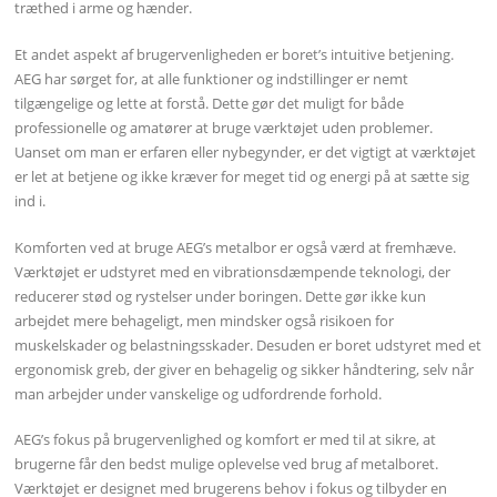
træthed i arme og hænder.
Et andet aspekt af brugervenligheden er boret’s intuitive betjening.
AEG har sørget for, at alle funktioner og indstillinger er nemt
tilgængelige og lette at forstå. Dette gør det muligt for både
professionelle og amatører at bruge værktøjet uden problemer.
Uanset om man er erfaren eller nybegynder, er det vigtigt at værktøjet
er let at betjene og ikke kræver for meget tid og energi på at sætte sig
ind i.
Komforten ved at bruge AEG’s metalbor er også værd at fremhæve.
Værktøjet er udstyret med en vibrationsdæmpende teknologi, der
reducerer stød og rystelser under boringen. Dette gør ikke kun
arbejdet mere behageligt, men mindsker også risikoen for
muskelskader og belastningsskader. Desuden er boret udstyret med et
ergonomisk greb, der giver en behagelig og sikker håndtering, selv når
man arbejder under vanskelige og udfordrende forhold.
AEG’s fokus på brugervenlighed og komfort er med til at sikre, at
brugerne får den bedst mulige oplevelse ved brug af metalboret.
Værktøjet er designet med brugerens behov i fokus og tilbyder en