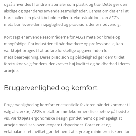
også anvendes til andre materialer som plastik og træ. Dette gør dem
alsidige og øger deres anvendelsesmuligheder. Uanset om det er til at
bore huller i en plastikbeholder eller trækonstruktion, kan AEG’s
metalbor levere den nøjagtighed og præcision, der er nødvendig.
Kort sagt er anvendelsesområderne for AEG’s metalbor brede og
mangfoldige. Fra industrien til håndværkere og professionelle, kan
værktøjet bruges til at udføre forskellige opgaver inden for
metalbearbejdning. Deres præcision og pålidelighed gør dem til det
foretrukne valg for dem, der kræver høj kvalitet og holdbarhed i deres
arbejde.
Brugervenlighed og komfort
Brugervenlighed og komfort er essentielle faktorer, når det kommer til
valg af værktøj. AEG’s metalbor imødekommer disse behov på bedste
vis. Værktøjets ergonomiske design gør det nemt og behageligt at
arbejde med, selv over længere tidsperioder. Boret er let og
velafbalanceret, hvilket gør det nemt at styre og minimere risikoen for