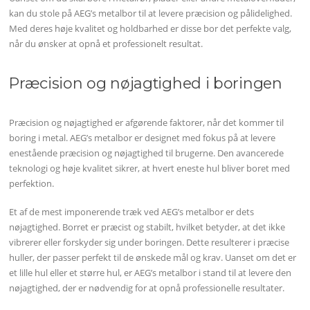
kan du stole på AEG’s metalbor til at levere præcision og pålidelighed.
Med deres høje kvalitet og holdbarhed er disse bor det perfekte valg,
når du ønsker at opnå et professionelt resultat.
Præcision og nøjagtighed i boringen
Præcision og nøjagtighed er afgørende faktorer, når det kommer til
boring i metal. AEG’s metalbor er designet med fokus på at levere
enestående præcision og nøjagtighed til brugerne. Den avancerede
teknologi og høje kvalitet sikrer, at hvert eneste hul bliver boret med
perfektion.
Et af de mest imponerende træk ved AEG’s metalbor er dets
nøjagtighed. Borret er præcist og stabilt, hvilket betyder, at det ikke
vibrerer eller forskyder sig under boringen. Dette resulterer i præcise
huller, der passer perfekt til de ønskede mål og krav. Uanset om det er
et lille hul eller et større hul, er AEG’s metalbor i stand til at levere den
nøjagtighed, der er nødvendig for at opnå professionelle resultater.