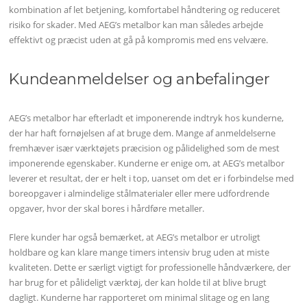
kombination af let betjening, komfortabel håndtering og reduceret
risiko for skader. Med AEG’s metalbor kan man således arbejde
effektivt og præcist uden at gå på kompromis med ens velvære.
Kundeanmeldelser og anbefalinger
AEG’s metalbor har efterladt et imponerende indtryk hos kunderne,
der har haft fornøjelsen af at bruge dem. Mange af anmeldelserne
fremhæver især værktøjets præcision og pålidelighed som de mest
imponerende egenskaber. Kunderne er enige om, at AEG’s metalbor
leverer et resultat, der er helt i top, uanset om det er i forbindelse med
boreopgaver i almindelige stålmaterialer eller mere udfordrende
opgaver, hvor der skal bores i hårdføre metaller.
Flere kunder har også bemærket, at AEG’s metalbor er utroligt
holdbare og kan klare mange timers intensiv brug uden at miste
kvaliteten. Dette er særligt vigtigt for professionelle håndværkere, der
har brug for et pålideligt værktøj, der kan holde til at blive brugt
dagligt. Kunderne har rapporteret om minimal slitage og en lang