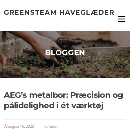
Spring
til
GREENSTEAM HAVEGLÆDER
indhold
Menu
BLOGGEN
AEG’s metalbor: Præcision og
pålidelighed i ét værktøj
august 16, 2023
Forfatter: