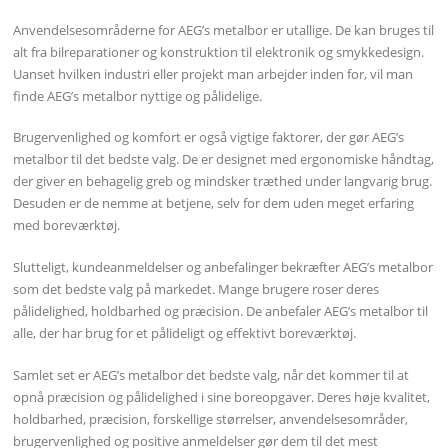
Anvendelsesområderne for AEG’s metalbor er utallige. De kan bruges til
alt fra bilreparationer og konstruktion til elektronik og smykkedesign.
Uanset hvilken industri eller projekt man arbejder inden for, vil man
finde AEG’s metalbor nyttige og pålidelige.
Brugervenlighed og komfort er også vigtige faktorer, der gør AEG’s
metalbor til det bedste valg. De er designet med ergonomiske håndtag,
der giver en behagelig greb og mindsker træthed under langvarig brug.
Desuden er de nemme at betjene, selv for dem uden meget erfaring
med boreværktøj.
Slutteligt, kundeanmeldelser og anbefalinger bekræfter AEG’s metalbor
som det bedste valg på markedet. Mange brugere roser deres
pålidelighed, holdbarhed og præcision. De anbefaler AEG’s metalbor til
alle, der har brug for et pålideligt og effektivt boreværktøj.
Samlet set er AEG’s metalbor det bedste valg, når det kommer til at
opnå præcision og pålidelighed i sine boreopgaver. Deres høje kvalitet,
holdbarhed, præcision, forskellige størrelser, anvendelsesområder,
brugervenlighed og positive anmeldelser gør dem til det mest