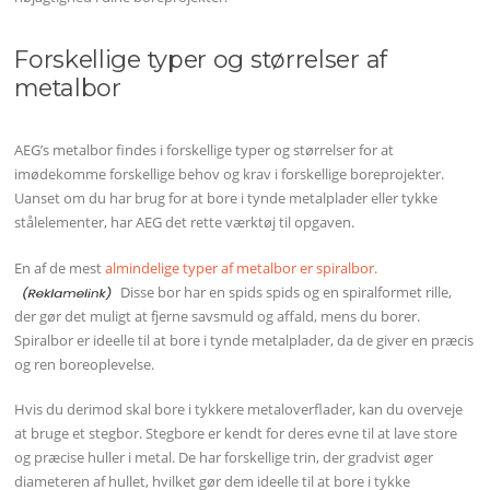
Forskellige typer og størrelser af
metalbor
AEG’s metalbor findes i forskellige typer og størrelser for at
imødekomme forskellige behov og krav i forskellige boreprojekter.
Uanset om du har brug for at bore i tynde metalplader eller tykke
stålelementer, har AEG det rette værktøj til opgaven.
En af de mest
almindelige typer af metalbor er spiralbor.
Disse bor har en spids spids og en spiralformet rille,
der gør det muligt at fjerne savsmuld og affald, mens du borer.
Spiralbor er ideelle til at bore i tynde metalplader, da de giver en præcis
og ren boreoplevelse.
Hvis du derimod skal bore i tykkere metaloverflader, kan du overveje
at bruge et stegbor. Stegbore er kendt for deres evne til at lave store
og præcise huller i metal. De har forskellige trin, der gradvist øger
diameteren af ​​hullet, hvilket gør dem ideelle til at bore i tykke