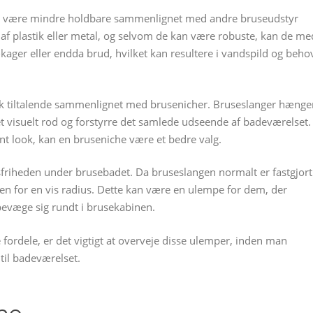
an være mindre holdbare sammenlignet med andre bruseudstyr
af plastik eller metal, og selvom de kan være robuste, kan de me
ækager eller endda brud, hvilket kan resultere i vandspild og beho
k tiltalende sammenlignet med brusenicher. Bruseslanger hænge
et visuelt rod og forstyrre det samlede udseende af badeværelset.
nt look, kan en bruseniche være et bedre valg.
riheden under brusebadet. Da bruseslangen normalt er fastgjort
en for en vis radius. Dette kan være en ulempe for dem, der
t bevæge sig rundt i brusekabinen.
ordele, er det vigtigt at overveje disse ulemper, inden man
til badeværelset.