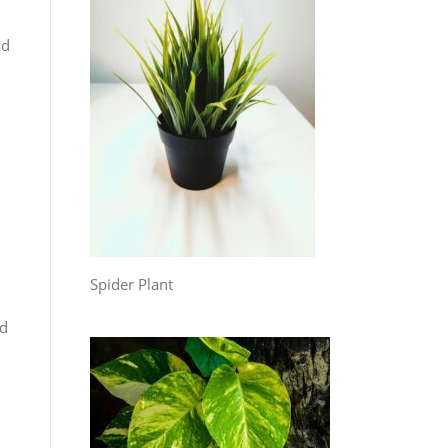
id
Spider Plant
ed