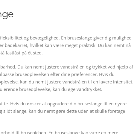
nge
fleksibilitet og bevægelighed. En bruseslange giver dig mulighed
ler badekarret, hvilket kan være meget praktisk. Du kan nemt nå
å fastlåst på ét sted.
rbarhed. Du kan nemt justere vandstrålen og trykket ved hjælp af
tilpasse bruseoplevelsen efter dine præferencer. Hvis du
evelse, kan du nemt justere vandstrålen til en lavere intensitet.
ulerende bruseoplevelse, kan du øge vandtrykket.
ifte. Hvis du ønsker at opgradere din bruseslange til en nyere
 slidt slange, kan du nemt gøre dette uden at skulle foretage
forhold til brusenichen. En bruseslange kan være en mere