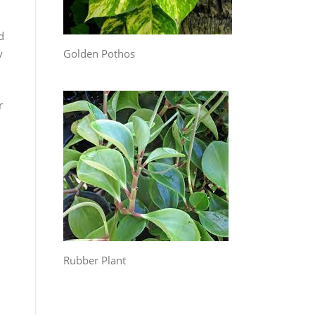
d
Golden Pothos
v
r
Rubber Plant