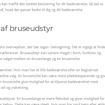
 kan træffe den bedste beslutning for dit badeværelse. Så lad os
, hvad der passer bedst til dig og dit badeværelse.
 af bruseudstyr
re overvejelser, der bør tages i betragtning. Det er vigtigt at find
 præferencer. Bruseudstyr kan variere meget i form, funktion og
ke valget mellem en bruseslange og en bruseniche.
ærelset. Hvis man har et lille badeværelse eller en begrænset
 bedste valg. En bruseniche kan være mere pladsbesparende og gi
 bruseniche give mulighed for at tilpasse badeværelset med
 stil og indretning.
eudstyret. En bruseslange er mere fleksibel og giver mulighed for
r behov. Dette kan være ideelt, hvis man har små børn eller æld