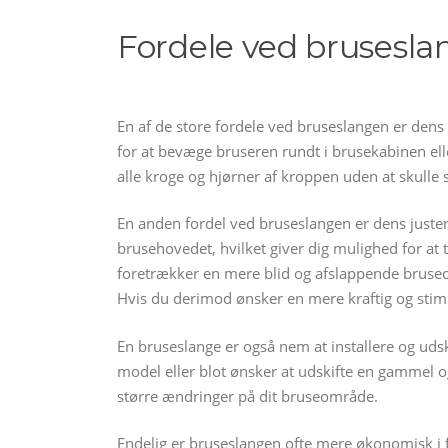
Fordele ved brusesla
En af de store fordele ved bruseslangen er dens 
for at bevæge bruseren rundt i brusekabinen el
alle kroge og hjørner af kroppen uden at skulle st
En anden fordel ved bruseslangen er dens juste
brusehovedet, hvilket giver dig mulighed for at 
foretrækker en mere blid og afslappende bruseopl
Hvis du derimod ønsker en mere kraftig og stim
En bruseslange er også nem at installere og udsk
model eller blot ønsker at udskifte en gammel og
større ændringer på dit bruseområde.
Endelig er bruseslangen ofte mere økonomisk i 