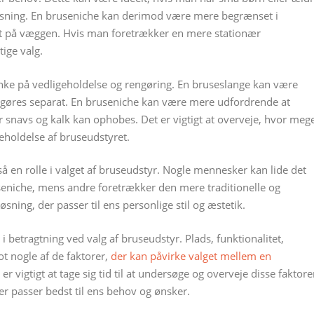
pasning. En bruseniche kan derimod være mere begrænset i
t på væggen. Hvis man foretrækker en mere stationær
ige valg.
tænke på vedligeholdelse og rengøring. En bruseslange kan være
ngøres separat. En bruseniche kan være mere udfordrende at
r snavs og kalk kan ophobes. Det er vigtigt at overveje, hvor meg
igeholdelse af bruseudstyret.
så en rolle i valget af bruseudstyr. Nogle mennesker kan lide det
eniche, mens andre foretrækker den mere traditionelle og
øsning, der passer til ens personlige stil og æstetik.
 i betragtning ved valg af bruseudstyr. Plads, funktionalitet,
t nogle af de faktorer,
der kan påvirke valget mellem en
er vigtigt at tage sig tid til at undersøge og overveje disse faktore
der passer bedst til ens behov og ønsker.