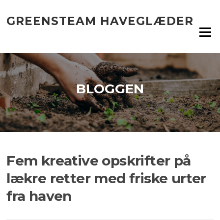
Spring
til
GREENSTEAM HAVEGLÆDER
indhold
Menu
BLOGGEN
Fem kreative opskrifter på
lækre retter med friske urter
fra haven