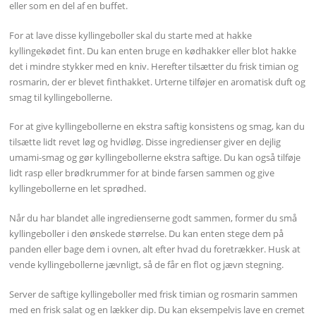
eller som en del af en buffet.
For at lave disse kyllingeboller skal du starte med at hakke
kyllingekødet fint. Du kan enten bruge en kødhakker eller blot hakke
det i mindre stykker med en kniv. Herefter tilsætter du frisk timian og
rosmarin, der er blevet finthakket. Urterne tilføjer en aromatisk duft og
smag til kyllingebollerne.
For at give kyllingebollerne en ekstra saftig konsistens og smag, kan du
tilsætte lidt revet løg og hvidløg. Disse ingredienser giver en dejlig
umami-smag og gør kyllingebollerne ekstra saftige. Du kan også tilføje
lidt rasp eller brødkrummer for at binde farsen sammen og give
kyllingebollerne en let sprødhed.
Når du har blandet alle ingredienserne godt sammen, former du små
kyllingeboller i den ønskede størrelse. Du kan enten stege dem på
panden eller bage dem i ovnen, alt efter hvad du foretrækker. Husk at
vende kyllingebollerne jævnligt, så de får en flot og jævn stegning.
Server de saftige kyllingeboller med frisk timian og rosmarin sammen
med en frisk salat og en lækker dip. Du kan eksempelvis lave en cremet