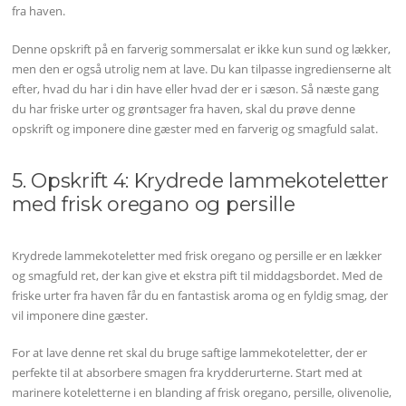
fra haven.
Denne opskrift på en farverig sommersalat er ikke kun sund og lækker,
men den er også utrolig nem at lave. Du kan tilpasse ingredienserne alt
efter, hvad du har i din have eller hvad der er i sæson. Så næste gang
du har friske urter og grøntsager fra haven, skal du prøve denne
opskrift og imponere dine gæster med en farverig og smagfuld salat.
5. Opskrift 4: Krydrede lammekoteletter
med frisk oregano og persille
Krydrede lammekoteletter med frisk oregano og persille er en lækker
og smagfuld ret, der kan give et ekstra pift til middagsbordet. Med de
friske urter fra haven får du en fantastisk aroma og en fyldig smag, der
vil imponere dine gæster.
For at lave denne ret skal du bruge saftige lammekoteletter, der er
perfekte til at absorbere smagen fra krydderurterne. Start med at
marinere koteletterne i en blanding af frisk oregano, persille, olivenolie,