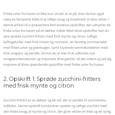
Friske urter fra haven er ikke kun smukt at se på, men de kan også
være en fantastisk kilde til at tilføje smag og kreativitet til dine retter. I
denne artikel vil vi præsentere fem kreative opskrifter, der udnytter de
friske urter fra haven på en lækker måde. Med disse opskrifter kan du
lave sprøde zucchini-fritters med frisk mynte og citron, saftige
kyllingeboller med frisk timian og rosmarin, en farverig sommersalat
med friske urter og grøntsager, samt krydrede lammekoteletter med
frisk oregano og persille. Så hvis du er klar til at udforske nye
smagskombinationer og imponere dine gæster, så læs videre og lad dig
inspirere af disse spændende opskrifter med friske urter fra haven.
2. Opskrift 1: Sprøde zucchini-fritters
med frisk mynte og citron
Zucchini-fritters er en lækker og let ret, der er perfekt til sommerens
måltider. Denne opskrift kombinerer sprøde og saftige zucchini med
den friske smag af mynte og citron, der giver retten en frisk og let syrlig