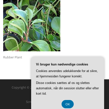
Rubber Plant
Vi bruger kun nødvendige cookies
Cookies anvendes udelukkende for at sikre,
at hjemmesiden fungerer korrekt.
Disse cookies sættes af os og slettes
Copyright © 2026 GreenSteam Haveglæder. Alle rettigheder
automatisk, når din session slutter eller efter
forbeholdes.
kort tid.
Screenr parallax theme
af FameThemes
OK