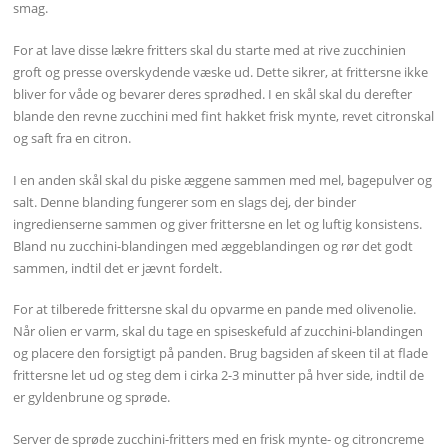
smag.
For at lave disse lækre fritters skal du starte med at rive zucchinien
groft og presse overskydende væske ud. Dette sikrer, at frittersne ikke
bliver for våde og bevarer deres sprødhed. I en skål skal du derefter
blande den revne zucchini med fint hakket frisk mynte, revet citronskal
og saft fra en citron.
I en anden skål skal du piske æggene sammen med mel, bagepulver og
salt. Denne blanding fungerer som en slags dej, der binder
ingredienserne sammen og giver frittersne en let og luftig konsistens.
Bland nu zucchini-blandingen med æggeblandingen og rør det godt
sammen, indtil det er jævnt fordelt.
For at tilberede frittersne skal du opvarme en pande med olivenolie.
Når olien er varm, skal du tage en spiseskefuld af zucchini-blandingen
og placere den forsigtigt på panden. Brug bagsiden af ​​skeen til at flade
frittersne let ud og steg dem i cirka 2-3 minutter på hver side, indtil de
er gyldenbrune og sprøde.
Server de sprøde zucchini-fritters med en frisk mynte- og citroncreme