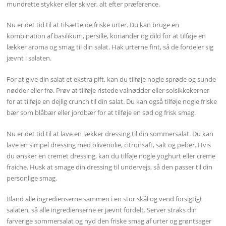
mundrette stykker eller skiver, alt efter præference.
Nu er det tid til at tilsætte de friske urter. Du kan bruge en
kombination af basilikum, persille, koriander og dild for at tilføje en
lækker aroma og smag til din salat. Hak urterne fint, så de fordeler sig
jævnt i salaten.
For at give din salat et ekstra pift, kan du tilføje nogle sprøde og sunde
nødder eller frø. Prøv at tilføje ristede valnødder eller solsikkekerner
for at tilføje en dejlig crunch til din salat. Du kan også tilføje nogle friske
bær som blåbær eller jordbær for at tilføje en sød og frisk smag.
Nu er det tid til at lave en lækker dressing til din sommersalat. Du kan
lave en simpel dressing med olivenolie, citronsaft, salt og peber. Hvis
du ønsker en cremet dressing, kan du tilføje nogle yoghurt eller creme
fraiche. Husk at smage din dressing til undervejs, så den passer til din
personlige smag.
Bland alle ingredienserne sammen i en stor skål og vend forsigtigt
salaten, så alle ingredienserne er jævnt fordelt. Server straks din
farverige sommersalat og nyd den friske smag af urter og grøntsager