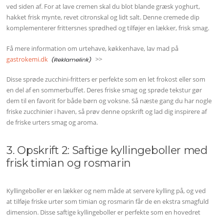
ved siden af. For at lave cremen skal du blot blande græsk yoghurt,
hakket frisk mynte, revet citronskal og lidt salt. Denne cremede dip
komplementerer frittersnes sprødhed og tilføjer en lækker, frisk smag.
Få mere information om urtehave, køkkenhave, lav mad på
gastrokemi.dk
>>
Disse sprøde zucchini-fritters er perfekte som en let frokost eller som
en del af en sommerbuffet. Deres friske smag og sprøde tekstur gør
dem til en favorit for både børn og voksne. Så næste gang du har nogle
friske zucchinier i haven, så prøv denne opskrift og lad dig inspirere af
de friske urters smag og aroma.
3. Opskrift 2: Saftige kyllingeboller med
frisk timian og rosmarin
Kyllingeboller er en lækker og nem måde at servere kylling på, og ved
at tilføje friske urter som timian og rosmarin får de en ekstra smagfuld
dimension. Disse saftige kyllingeboller er perfekte som en hovedret