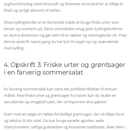
yoghurtdressing med citronsaft og fintrevet citronskal for at tilføje et
friskt og syrligt element til retten.
Disse kyllingeboller er en fantastisk måde at bruge friske urter som
timian og rosmarin på. Deres aromatiske smag giver kyllingebollerne
en ekstra dimension og gør dem til en lækker og velsmagende ret. Prøv
denne opskrift næste gang du har lyst til noget nyt og spændende
med kylling.
4. Opskrift 3: Friske urter og grøntsager
i en farverig sommersalat
En farverig sommersalat kan være det perfekte tilbehør til enhver
måltid. Med friske urter og grøntsager fra haven kan du skabe en
sprudlende og smagfuld salat, der vil imponere dine gæster.
Start med at vælge en række forskellige grøntsager, der vil tilføje farve
og tekstur til din salat. Du kan bruge sprøde agurker, søde
cherrytomater, saftige gulerødder og knasende salatblade. Skær dem i