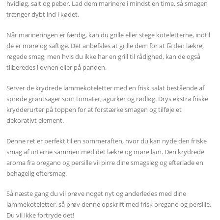
hvidløg, salt og peber. Lad dem marinere i mindst en time, så smagen
trænger dybt ind i kødet.
Når marineringen er færdig, kan du grille eller stege koteletterne, indtil
de er møre og saftige. Det anbefales at grille dem for at få den lækre,
røgede smag, men hvis du ikke har en grill til rådighed, kan de også
tilberedes i ovnen eller på panden.
Server de krydrede lammekoteletter med en frisk salat bestående af
sprøde grøntsager som tomater, agurker og rødløg. Drys ekstra friske
krydderurter på toppen for at forstærke smagen og tilføje et
dekorativt element.
Denne ret er perfekt til en sommeraften, hvor du kan nyde den friske
smag af urterne sammen med det lækre og møre lam. Den krydrede
aroma fra oregano og persille vil pirre dine smagsløg og efterlade en
behagelig eftersmag.
Så næste gang du vil prøve noget nyt og anderledes med dine
lammekoteletter, så prøv denne opskrift med frisk oregano og persille.
Du vil ikke fortryde det!