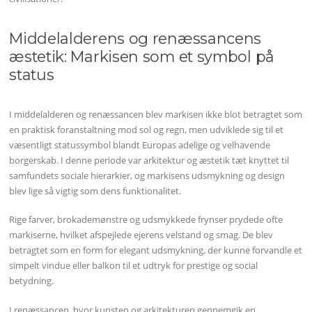
Middelalderens og renæssancens
æstetik: Markisen som et symbol på
status
I middelalderen og renæssancen blev markisen ikke blot betragtet som
en praktisk foranstaltning mod sol og regn, men udviklede sig til et
væsentligt statussymbol blandt Europas adelige og velhavende
borgerskab. I denne periode var arkitektur og æstetik tæt knyttet til
samfundets sociale hierarkier, og markisens udsmykning og design
blev lige så vigtig som dens funktionalitet.
Rige farver, brokademønstre og udsmykkede frynser prydede ofte
markiserne, hvilket afspejlede ejerens velstand og smag. De blev
betragtet som en form for elegant udsmykning, der kunne forvandle et
simpelt vindue eller balkon til et udtryk for prestige og social
betydning.
I renæssancen, hvor kunsten og arkitekturen gennemgik en