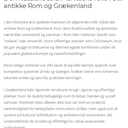
antikke Rom og Grækenland
I den klassiske æra spillede markisen en afgørende rolle i både det
antikke Rom og Grækenland, hvor dens funktionalitet og æstetiske
værdi blev anerkendt og værdsat. I Rom blev markiser, kendt som
“velaria,” især anvendt i store offentlige arenaer som Colosseum, hvor
de gav skygge til tilskuerne og dermed øgede komforten under de
populære gladiatorkampe og teaterforestillinger.
Disse tidlige markiser var ofte lavet af sejl eller lærred, spændt over
komplekse systemer af reb og stænger, hvilket vidner om romernes
tekniske snilde og sans for praktiske løsninger.
I Grækenland blev lignende strukturer brugt i agoras og offentlige
pladser, hvor de skabte behagelige rum til debat, handel og socialt
samvær. Markisen blev således ikke kun set som en praktisk
nødvendighed for beskyttelse mod solens stråler, men også som et
symbol på kulturel sofistikation og arkitektonisk innovation, der
understøttede de sociale og offentlige liv i disse avancerede
civilisationer.