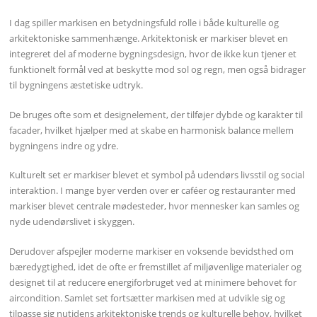
I dag spiller markisen en betydningsfuld rolle i både kulturelle og
arkitektoniske sammenhænge. Arkitektonisk er markiser blevet en
integreret del af moderne bygningsdesign, hvor de ikke kun tjener et
funktionelt formål ved at beskytte mod sol og regn, men også bidrager
til bygningens æstetiske udtryk.
De bruges ofte som et designelement, der tilføjer dybde og karakter til
facader, hvilket hjælper med at skabe en harmonisk balance mellem
bygningens indre og ydre.
Kulturelt set er markiser blevet et symbol på udendørs livsstil og social
interaktion. I mange byer verden over er caféer og restauranter med
markiser blevet centrale mødesteder, hvor mennesker kan samles og
nyde udendørslivet i skyggen.
Derudover afspejler moderne markiser en voksende bevidsthed om
bæredygtighed, idet de ofte er fremstillet af miljøvenlige materialer og
designet til at reducere energiforbruget ved at minimere behovet for
aircondition. Samlet set fortsætter markisen med at udvikle sig og
tilpasse sig nutidens arkitektoniske trends og kulturelle behov, hvilket