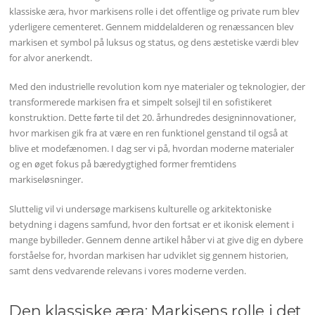
klassiske æra, hvor markisens rolle i det offentlige og private rum blev
yderligere cementeret. Gennem middelalderen og renæssancen blev
markisen et symbol på luksus og status, og dens æstetiske værdi blev
for alvor anerkendt.
Med den industrielle revolution kom nye materialer og teknologier, der
transformerede markisen fra et simpelt solsejl til en sofistikeret
konstruktion. Dette førte til det 20. århundredes designinnovationer,
hvor markisen gik fra at være en ren funktionel genstand til også at
blive et modefænomen. I dag ser vi på, hvordan moderne materialer
og en øget fokus på bæredygtighed former fremtidens
markiseløsninger.
Sluttelig vil vi undersøge markisens kulturelle og arkitektoniske
betydning i dagens samfund, hvor den fortsat er et ikonisk element i
mange bybilleder. Gennem denne artikel håber vi at give dig en dybere
forståelse for, hvordan markisen har udviklet sig gennem historien,
samt dens vedvarende relevans i vores moderne verden.
Den klassiske æra: Markisens rolle i det