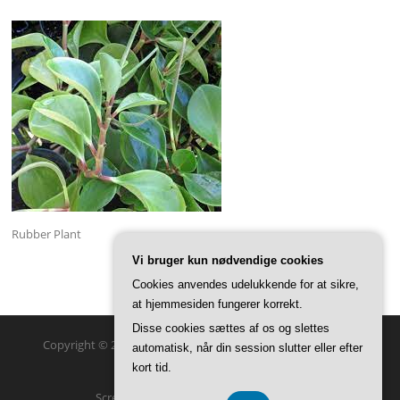
Rubber Plant
Vi bruger kun nødvendige cookies
Cookies anvendes udelukkende for at sikre,
at hjemmesiden fungerer korrekt.
Disse cookies sættes af os og slettes
Copyright © 2026 GreenSteam Haveglæder. Alle rettigheder
automatisk, når din session slutter eller efter
forbeholdes.
kort tid.
Screenr parallax theme
af FameThemes