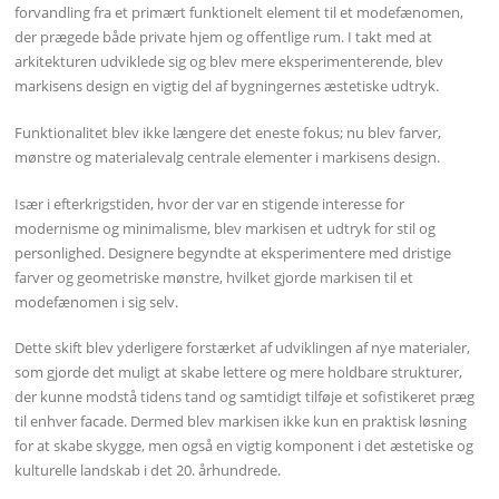
forvandling fra et primært funktionelt element til et modefænomen,
der prægede både private hjem og offentlige rum. I takt med at
arkitekturen udviklede sig og blev mere eksperimenterende, blev
markisens design en vigtig del af bygningernes æstetiske udtryk.
Funktionalitet blev ikke længere det eneste fokus; nu blev farver,
mønstre og materialevalg centrale elementer i markisens design.
Især i efterkrigstiden, hvor der var en stigende interesse for
modernisme og minimalisme, blev markisen et udtryk for stil og
personlighed. Designere begyndte at eksperimentere med dristige
farver og geometriske mønstre, hvilket gjorde markisen til et
modefænomen i sig selv.
Dette skift blev yderligere forstærket af udviklingen af nye materialer,
som gjorde det muligt at skabe lettere og mere holdbare strukturer,
der kunne modstå tidens tand og samtidigt tilføje et sofistikeret præg
til enhver facade. Dermed blev markisen ikke kun en praktisk løsning
for at skabe skygge, men også en vigtig komponent i det æstetiske og
kulturelle landskab i det 20. århundrede.