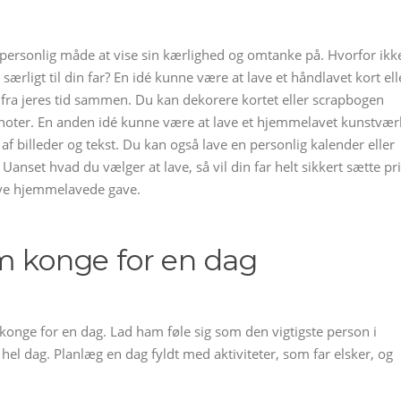
 personlig måde at vise sin kærlighed og omtanke på. Hvorfor ikk
 særligt til din far? En idé kunne være at lave et håndlavet kort ell
fra jeres tid sammen. Du kan dekorere kortet eller scrapbogen
 noter. En anden idé kunne være at lave et hjemmelavet kunstvær
 af billeder og tekst. Du kan også lave en personlig kalender eller
. Uanset hvad du vælger at lave, så vil din far helt sikkert sætte pr
tive hjemmelavede gave.
m konge for en dag
e konge for en dag. Lad ham føle sig som den vigtigste person i
hel dag. Planlæg en dag fyldt med aktiviteter, som far elsker, og