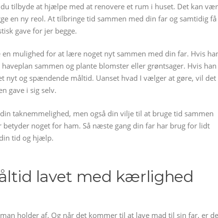
n du tilbyde at hjælpe med at renovere et rum i huset. Det kan væ
gge en ny reol. At tilbringe tid sammen med din far og samtidig få
isk gave for jer begge.
 en mulighed for at lære noget nyt sammen med din far. Hvis ha
en haveplan sammen og plante blomster eller grøntsager. Hvis han
et nyt og spændende måltid. Uanset hvad I vælger at gøre, vil det
n gave i sig selv.
 din taknemmelighed, men også din vilje til at bruge tid sammen
betyder noget for ham. Så næste gang din far har brug for lidt
din tid og hjælp.
åltid lavet med kærlighed
 man holder af. Og når det kommer til at lave mad til sin far, er de