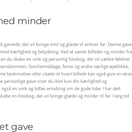
 med minder
 gaveidé, der vil bringe smil og glæde til enhver far. Denne gave
 med kærlighed og betydning. Ved at samle billeder og minder fra
, kan du skabe en unik og personlig fotobog, der vil vække følelser
a barndommen, familiemiddage, ferier og andre særlige øjeblikke,
rte beskrivelser eller citater til hvert billede kan også give en ekst
ne personlige gave viser du ikke kun din kærlighed og
gså en unik og tidløs erindring om de gode tider I har delt
abe en fotobog, der vil bringe glæde og minder til far i lang tid
et gave