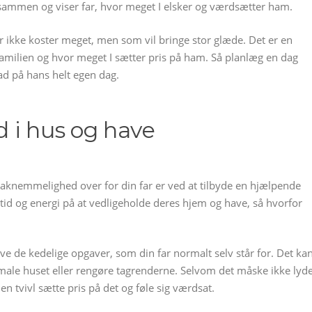
id sammen og viser far, hvor meget I elsker og værdsætter ham.
r ikke koster meget, men som vil bringe stor glæde. Det er en
amilien og hvor meget I sætter pris på ham. Så planlæg en dag
ad på hans helt egen dag.
 i hus og have
taknemmelighed over for din far er ved at tilbyde en hjælpende
id og energi på at vedligeholde deres hjem og have, så hvorfor
ve de kedelige opgaver, som din far normalt selv står for. Det ka
, male huset eller rengøre tagrenderne. Selvom det måske ikke lyd
n tvivl sætte pris på det og føle sig værdsat.