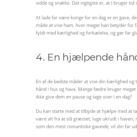
sidde og snakke. Det vigtigste er, at I bruger t
At lade far være konge for en dag er en gave, de
måde at vise ham, hvor meget han betyder for f
fyldt med kærlighed og forkælelse, og gør far gl
4. En hjælpende hånd
En af de bedste måder at vise din kærlighed og 
hånd i hus og have. Mange fædre bruger meget t
ikke give dem en pause og tage over i en dag?
Du kan starte med at tilbyde at hjælpe med at la
være alt fra at slå græsset, luge ukrudt i haven
som den mest romantiske gaveidé, vil din far ude