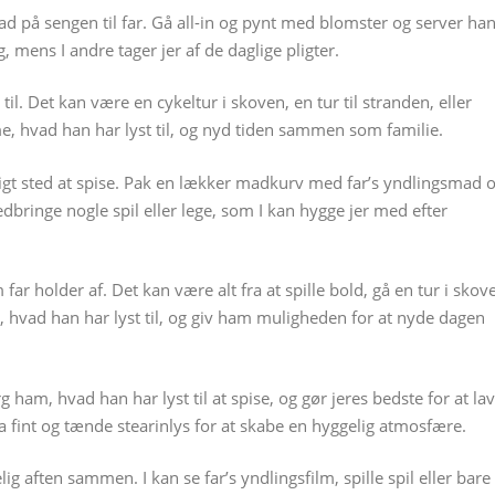
 på sengen til far. Gå all-in og pynt med blomster og server ha
mens I andre tager jer af de daglige pligter.
til. Det kan være en cykeltur i skoven, en tur til stranden, eller
e, hvad han har lyst til, og nyd tiden sammen som familie.
geligt sted at spise. Pak en lækker madkurv med far’s yndlingsmad 
bringe nogle spil eller lege, som I kan hygge jer med efter
 far holder af. Det kan være alt fra at spille bold, gå en tur i skov
hvad han har lyst til, og giv ham muligheden for at nyde dagen
rg ham, hvad han har lyst til at spise, og gør jeres bedste for at la
a fint og tænde stearinlys for at skabe en hyggelig atmosfære.
g aften sammen. I kan se far’s yndlingsfilm, spille spil eller bare