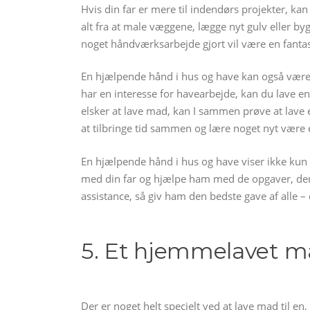
Hvis din far er mere til indendørs projekter, ka
alt fra at male væggene, lægge nyt gulv eller by
noget håndværksarbejde gjort vil være en fantast
En hjælpende hånd i hus og have kan også være
har en interesse for havearbejde, kan du lave 
elsker at lave mad, kan I sammen prøve at lave 
at tilbringe tid sammen og lære noget nyt være e
En hjælpende hånd i hus og have viser ikke kun
med din far og hjælpe ham med de opgaver, der 
assistance, så giv ham den bedste gave af alle – 
5. Et hjemmelavet m
Der er noget helt specielt ved at lave mad til en,