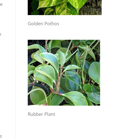
re
Golden Pothos
n
Rubber Plant
t