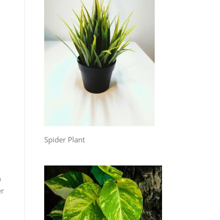
Spider Plant
n
er