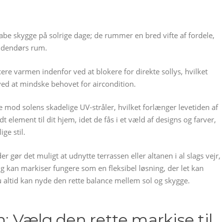
skabe skygge på solrige dage; de rummer en bred vifte af fordele,
 udendørs rum.
re varmen indenfor ved at blokere for direkte sollys, hvilket
ed at mindske behovet for aircondition.
mod solens skadelige UV-stråler, hvilket forlænger levetiden af
dt element til dit hjem, idet de fås i et væld af designs og farver,
ge stil.
gør det muligt at udnytte terrassen eller altanen i al slags vejr,
g kan markiser fungere som en fleksibel løsning, der let kan
du altid kan nyde den rette balance mellem sol og skygge.
n: Vælg den rette markise til