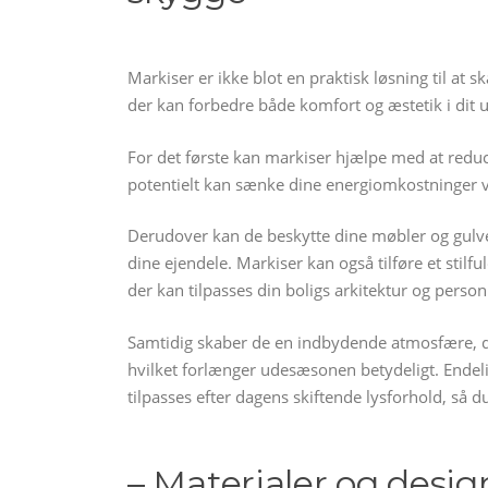
Markiser er ikke blot en praktisk løsning til at 
der kan forbedre både komfort og æstetik i dit
For det første kan markiser hjælpe med at reduce
potentielt kan sænke dine energiomkostninger v
Derudover kan de beskytte dine møbler og gulve 
dine ejendele. Markiser kan også tilføre et stilful
der kan tilpasses din boligs arkitektur og personli
Samtidig skaber de en indbydende atmosfære, der 
hvilket forlænger udesæsonen betydeligt. Endeli
tilpasses efter dagens skiftende lysforhold, så 
– Materialer og desig