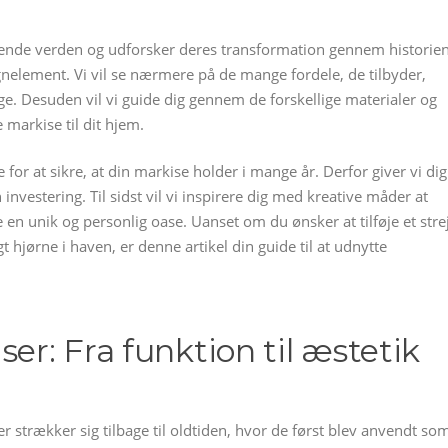
rende verden og udforsker deres transformation gennem historien
signelement. Vi vil se nærmere på de mange fordele, de tilbyder,
ge. Desuden vil vi guide dig gennem de forskellige materialer og
markise til dit hjem.
 for at sikre, at din markise holder i mange år. Derfor giver vi dig
investering. Til sidst vil vi inspirere dig med kreative måder at
 en unik og personlig oase. Uanset om du ønsker at tilføje et stre
gt hjørne i haven, er denne artikel din guide til at udnytte
er: Fra funktion til æstetik
r strækker sig tilbage til oldtiden, hvor de først blev anvendt so