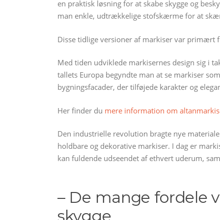
en praktisk løsning for at skabe skygge og besk
man enkle, udtrækkelige stofskærme for at skæ
Disse tidlige versioner af markiser var primært f
Med tiden udviklede markisernes design sig i ta
tallets Europa begyndte man at se markiser som 
bygningsfacader, der tilføjede karakter og eleg
Her finder du
mere information om altanmarkis
Den industrielle revolution bragte nye materialer
holdbare og dekorative markiser. I dag er markis
kan fuldende udseendet af ethvert uderum, samti
– De mange fordele v
skygge