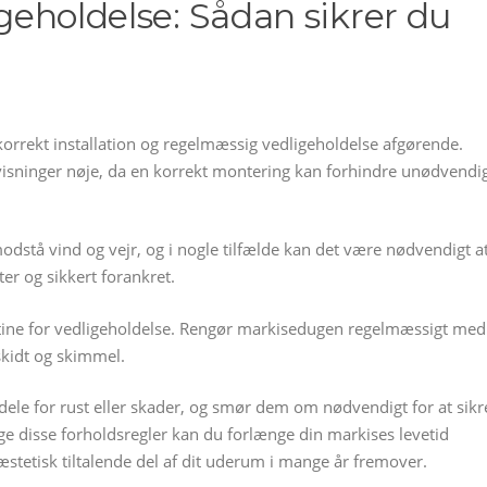
igeholdelse: Sådan sikrer du
r korrekt installation og regelmæssig vedligeholdelse afgørende.
nvisninger nøje, da en korrekt montering kan forhindre unødvendi
 modstå vind og vejr, og i nogle tilfælde kan det være nødvendigt a
ater og sikkert forankret.
utine for vedligeholdelse. Rengør markisedugen regelmæssigt med
skidt og skimmel.
dele for rust eller skader, og smør dem om nødvendigt for at sikr
ge disse forholdsregler kan du forlænge din markises levetid
 æstetisk tiltalende del af dit uderum i mange år fremover.