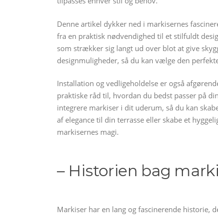
tilpasses enhver stil og behov.
Denne artikel dykker ned i markisernes fascine
fra en praktisk nødvendighed til et stilfuldt de
som strækker sig langt ud over blot at give skyg
designmuligheder, så du kan vælge den perfekte 
Installation og vedligeholdelse er også afgørende
praktiske råd til, hvordan du bedst passer på din 
integrere markiser i dit uderum, så du kan skabe
af elegance til din terrasse eller skabe et hyggeli
markisernes magi.
– Historien bag markis
Markiser har en lang og fascinerende historie, de