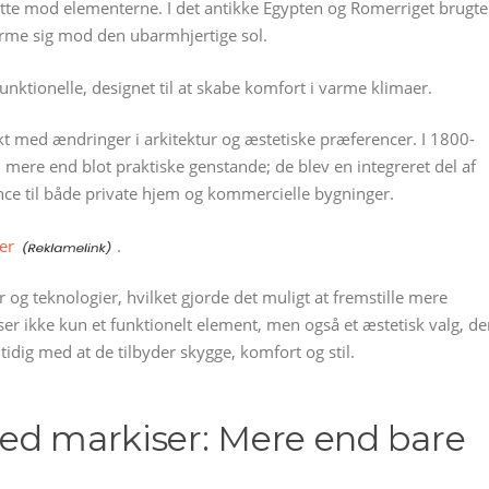
ytte mod elementerne. I det antikke Egypten og Romerriget brugte
rme sig mod den ubarmhjertige sol.
unktionelle, designet til at skabe komfort i varme klimaer.
kt med ændringer i arkitektur og æstetiske præferencer. I 1800-
mere end blot praktiske genstande; de blev en integreret del af
ance til både private hjem og kommercielle bygninger.
er
.
 og teknologier, hvilket gjorde det muligt at fremstille mere
er ikke kun et funktionelt element, men også et æstetisk valg, de
dig med at de tilbyder skygge, komfort og stil.
ed markiser: Mere end bare