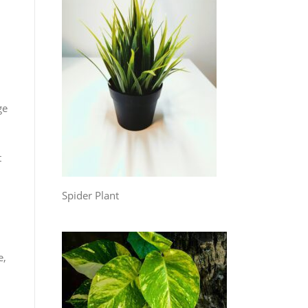
ge
t
Spider Plant
e,