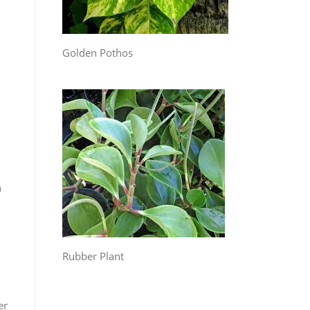
Golden Pothos
n
Rubber Plant
er