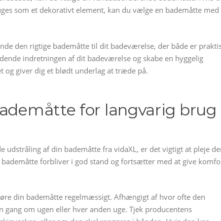
uges som et dekorativt element, kan du vælge en bademåtte med
nde den rigtige bademåtte til dit badeværelse, der både er prakti
uldende indretningen af dit badeværelse og skabe en hyggelig
 og giver dig et blødt underlag at træde på.
bademåtte for langvarig brug
e udstråling af din bademåtte fra vidaXL, er det vigtigt at pleje d
 din bademåtte forbliver i god stand og fortsætter med at give komfo
ngøre din bademåtte regelmæssigt. Afhængigt af hvor ofte den
en gang om ugen eller hver anden uge. Tjek producentens