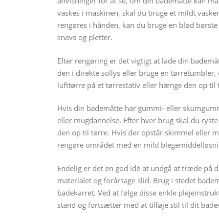
anvisninger for at se, om din bademåtte kan ma
vaskes i maskinen, skal du bruge et mildt vask
rengøres i hånden, kan du bruge en blød børste 
snavs og pletter.
Efter rengøring er det vigtigt at lade din bademå
den i direkte sollys eller bruge en tørretumbler,
lufttørre på et tørrestativ eller hænge den op til 
Hvis din bademåtte har gummi- eller skumgummib
eller mugdannelse. Efter hver brug skal du ryst
den op til tørre. Hvis der opstår skimmel eller 
rengøre området med en mild blegemiddelløsni
Endelig er det en god idé at undgå at træde på 
materialet og forårsage slid. Brug i stedet bad
badekarret. Ved at følge disse enkle plejeinstruk
stand og fortsætter med at tilføje stil til dit bad