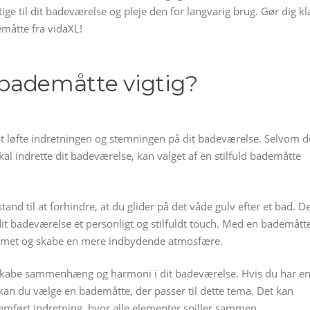
tige til dit badeværelse og pleje den for langvarig brug. Gør dig kl
måtte fra vidaXL!
d bademåtte vigtig?
 at løfte indretningen og stemningen på dit badeværelse. Selvom d
kal indrette dit badeværelse, kan valget af en stilfuld bademåtte
nd til at forhindre, at du glider på det våde gulv efter et bad. D
dit badeværelse et personligt og stilfuldt touch. Med en bademått
 rummet og skabe en mere indbydende atmosfære.
t skabe sammenhæng og harmoni i dit badeværelse. Hvis du har e
, kan du vælge en bademåtte, der passer til dette tema. Det kan
emført indretning, hvor alle elementer spiller sammen.