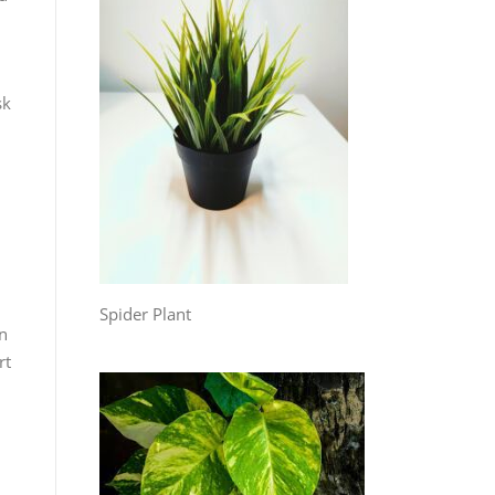
sk
Spider Plant
en
rt