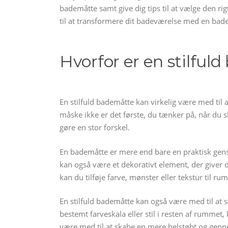
bademåtte samt give dig tips til at vælge den rig
til at transformere dit badeværelse med en bade
Hvorfor er en stilful
En stilfuld bademåtte kan virkelig være med til
måske ikke er det første, du tænker på, når du s
gøre en stor forskel.
En bademåtte er mere end bare en praktisk gensta
kan også være et dekorativt element, der giver 
kan du tilføje farve, mønster eller tekstur til
En stilfuld bademåtte kan også være med til a
bestemt farveskala eller stil i resten af rummet
være med til at skabe en mere helstøbt og genn