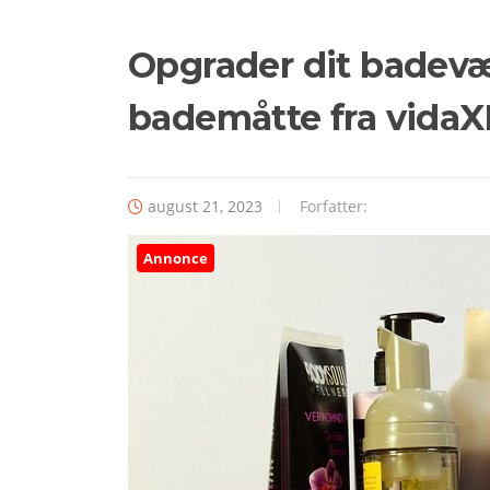
Opgrader dit badevæ
bademåtte fra vidaX
august 21, 2023
Forfatter:
Annonce