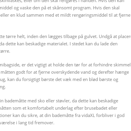
skinvaskes, eller om den skal rengøres i hånden. Hvis den kan
emiddel og vaske den på et skånsomt program. Hvis den skal
eller en klud sammen med et mildt rengøringsmiddel til at fjerne
tte tørre helt, inden den lægges tilbage på gulvet. Undgå at placer
 da dette kan beskadige materialet. I stedet kan du lade den
tørre.
agside, er det vigtigt at holde den tør for at forhindre skimmel
e måtten godt for at fjerne overskydende vand og derefter hænge
mug, kan du forsigtigt børste det væk med en blød børste og
ng.
din bademåtte med sko eller støvler, da dette kan beskadige
emåtten som et komfortabelt underlag efter brusebadet eller
tioner kan du sikre, at din bademåtte fra vidaXL forbliver i god
eværelse i lang tid fremover.