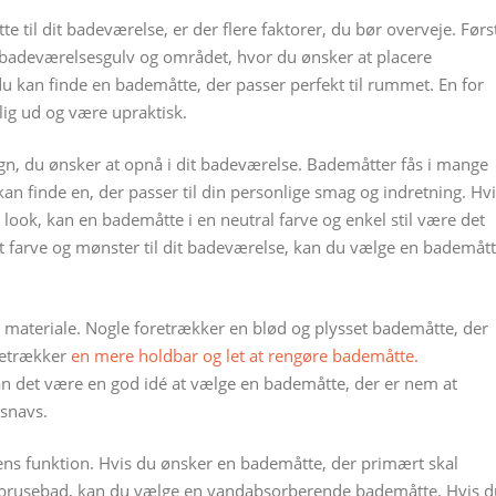
 til dit badeværelse, er der flere faktorer, du bør overveje. Førs
 badeværelsesgulv og området, hvor du ønsker at placere
du kan finde en bademåtte, der passer perfekt til rummet. En for
lig ud og være upraktisk.
gn, du ønsker at opnå i dit badeværelse. Bademåtter fås i mange
kan finde en, der passer til din personlige smag og indretning. Hv
look, kan en bademåtte i en neutral farve og enkel stil være det
lidt farve og mønster til dit badeværelse, kan du vælge en bademåt
s materiale. Nogle foretrækker en blød og plysset bademåtte, der
retrækker
en mere holdbar og let at rengøre bademåtte.
an det være en god idé at vælge en bademåtte, der er nem at
 snavs.
tens funktion. Hvis du ønsker en bademåtte, der primært skal
ller brusebad, kan du vælge en vandabsorberende bademåtte. Hvis 