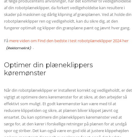
at følge producentens anvisninger, når det kommer til vedligeholdelse
af din robotplæneklipper, da forkert vedligeholdelse kan resultere i
skader på maskinen og dårlig klipning af græsplænen. Ved at holde din
robotplæneklipper ren og vedligeholdt, kan du sikre dig, at den
fungerer optimalt og klipper din græsplæne pænt og jævnt hver gang.
Få
mere viden om Find den bedste i test robotplæneklipper 2024 her
.
Optimer din plæneklippers
køremønster
Når din robotplæneklipper er installeret korrekt og vedligeholdt, er det
vigtigt at optimere dens køremønster for at sikre, at den arbejder så
effektivt som muligt. Et godt køremønster kan være med til at
reducere klippetiden og sikre, at plænen bliver klippet jævnt og
ensartet. Du kan optimere din plæneklippers køremønster ved at
sørge for, at den kører i forskellige retninger på plænen for at undgå
spor og striber. Det kan også være en god idé at justere klippehøjden