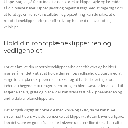
klippe. Sørg også for at indstille den korrekte klippehøjde og køretider,
så din plæne bliver klippet jævnt og regelmæssigt. Ved at tage dig tid til
at foretage en korrekt installation og opsætning, kan du sikre, at din
robotplæneklipper arbejder effektivt og holder din have flot og
velplejet.
Hold din robotplæneklipper ren og
vedligeholdt
For at sikre, at din robotplæneklipper arbejder effektivt og holder i
mange år, er det vigtigt at holde den ren og vedligeholdt. Start med at
sørge for, at plæneklipperen er slukket og at batteriet er taget ud,
inden du begynder at rengøre den. Brug en blød børste eller en klud til
at fjerne snavs, græs og blade, der kan sidde fast på klippeenheden og
andre dele af plæneklipperen.
Det er også vigtigt at holde øje med knive og skær, da de kan blive
sløve med tiden. Hvis du bemærker, at klippekvaliteten bliver dårligere,
kan det være en god idé at skifte knivene ud eller slibe dem. Husk altid