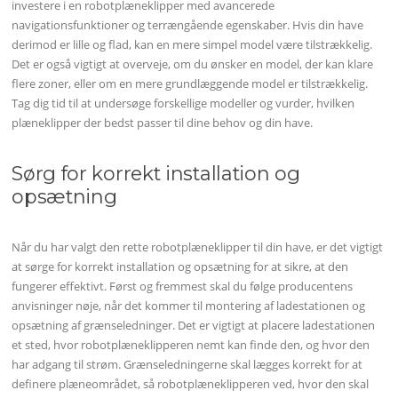
investere i en robotplæneklipper med avancerede
navigationsfunktioner og terrængående egenskaber. Hvis din have
derimod er lille og flad, kan en mere simpel model være tilstrækkelig.
Det er også vigtigt at overveje, om du ønsker en model, der kan klare
flere zoner, eller om en mere grundlæggende model er tilstrækkelig.
Tag dig tid til at undersøge forskellige modeller og vurder, hvilken
plæneklipper der bedst passer til dine behov og din have.
Sørg for korrekt installation og
opsætning
Når du har valgt den rette robotplæneklipper til din have, er det vigtigt
at sørge for korrekt installation og opsætning for at sikre, at den
fungerer effektivt. Først og fremmest skal du følge producentens
anvisninger nøje, når det kommer til montering af ladestationen og
opsætning af grænseledninger. Det er vigtigt at placere ladestationen
et sted, hvor robotplæneklipperen nemt kan finde den, og hvor den
har adgang til strøm. Grænseledningerne skal lægges korrekt for at
definere plæneområdet, så robotplæneklipperen ved, hvor den skal