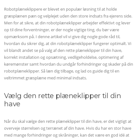
Robotplæneklippere er blevet en populær løsning til at holde
græsplænen pæn og velplejet uden den store indsats fra ejerens side.
Men for at sikre, at din robotplæneklipper arbejder effektivt og lever
op til dine forventninger, er der nogle vigtige ting, du bør være
opmærksom på. I denne artikel vil vi give dig nogle gode råd til,
hvordan du sikrer dig, at din robotplæneklipper fungerer optimalt. Vi
vil blandt andet se på valg af den rette plæneklipper til din have,
korrekt installation og opsætning, vedligeholdelse, optimering af
køremønster samt hvordan du undgår forhindringer og skader på din
robotplæneklipper. Så læn dig tilbage, og lad os guide dig til en
veltrimmet græsplæne med minimal indsats.
Vælg den rette plæneklipper til din
have
Når du skal vælge den rette plæneklipper til din have, er det vigtigt at
overveje størrelsen og terrænet af din have. Hvis du har en stor have
med mange forhindringer og skråninger, kan det være en god idé at