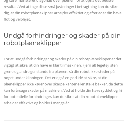
og køre mønsteret diagonalt over plænen for at opnå det bedste
resultat. Ved at tage disse små justeringer i betragtning kan du sikre
dig, at din robotplæneklipper arbejder effektivt og efterlader din have
flot og velplejet.
Undgå forhindringer og skader på din
robotplæneklipper
For at undgå forhindringer og skader på din robotplæneklipper er det
vigtigt at sikre, at din have er klar til maskinen. Fjern alt legetøj, sten,
grene og andre genstande fra plænen, så din robot ikke støder på
noget under klipningen. Det er også en god idé at sikre, at din
plæneklipper ikke kører over skarpe kanter eller stejle bakker, da dette
kan forårsage skader på maskinen. Ved at holde din have ryddet og fri
for potentielle forhindringer, kan du sikre, at din robotplæneklipper
arbejder effektivt og holder i mange år.