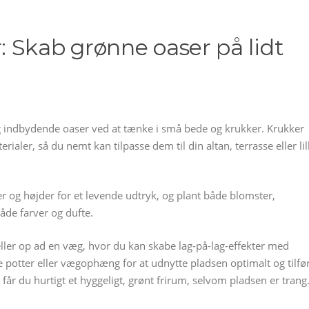
 Skab grønne oaser på lidt
g indbydende oaser ved at tænke i små bede og krukker. Krukker
rialer, så du nemt kan tilpasse dem til din altan, terrasse eller lil
 og højder for et levende udtryk, og plant både blomster,
åde farver og dufte.
ler op ad en væg, hvor du kan skabe lag-på-lag-effekter med
e potter eller vægophæng for at udnytte pladsen optimalt og tilfø
får du hurtigt et hyggeligt, grønt frirum, selvom pladsen er trang