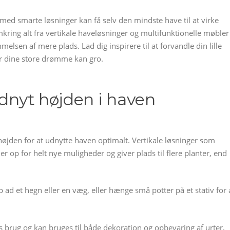
u med smarte løsninger kan få selv den mindste have til at virke
ing alt fra vertikale haveløsninger og multifunktionelle møbler
mmelsen af mere plads. Lad dig inspirere til at forvandle din lille
vor dine store drømme kan gro.
Udnyt højden i haven
højden for at udnytte haven optimalt. Vertikale løsninger som
 op for helt nye muligheder og giver plads til flere planter, end
 ad et hegn eller en væg, eller hænge små potter på et stativ for 
s brug og kan bruges til både dekoration og opbevaring af urter,