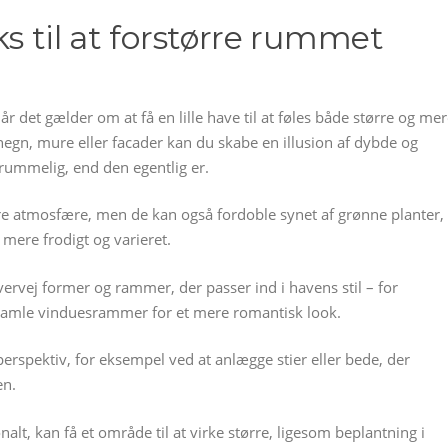
ks til at forstørre rummet
r det gælder om at få en lille have til at føles både større og me
hegn, mure eller facader kan du skabe en illusion af dybde og
 rummelig, end den egentlig er.
sere atmosfære, men de kan også fordoble synet af grønne planter,
 mere frodigt og varieret.
ervej former og rammer, der passer ind i havens stil – for
r gamle vinduesrammer for et mere romantisk look.
 perspektiv, for eksempel ved at anlægge stier eller bede, der
en.
onalt, kan få et område til at virke større, ligesom beplantning i