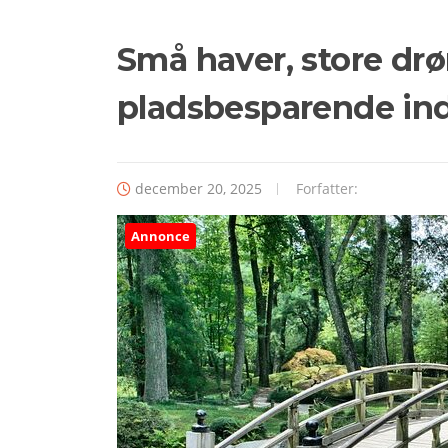
Små haver, store drø
pladsbesparende in
december 20, 2025
Forfatter:
Annonce