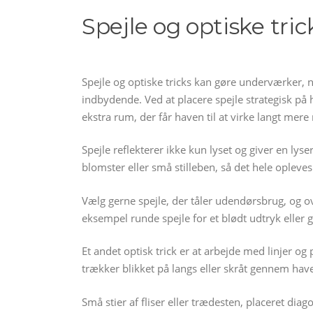
Spejle og optiske tric
Spejle og optiske tricks kan gøre underværker, nå
indbydende. Ved at placere spejle strategisk på 
ekstra rum, der får haven til at virke langt mere
Spejle reflekterer ikke kun lyset og giver en ly
blomster eller små stilleben, så det hele opleves
Vælg gerne spejle, der tåler udendørsbrug, og ov
eksempel runde spejle for et blødt udtryk elle
Et andet optisk trick er at arbejde med linjer og
trækker blikket på langs eller skråt gennem hav
Små stier af fliser eller trædesten, placeret diag