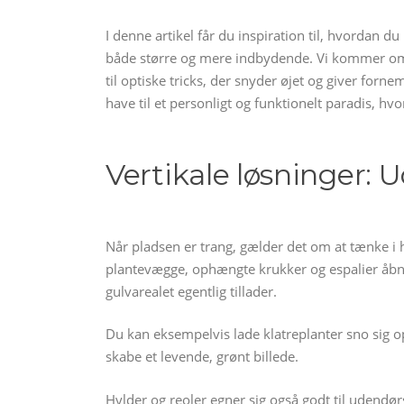
I denne artikel får du inspiration til, hvordan d
både større og mere indbydende. Vi kommer omkr
til optiske tricks, der snyder øjet og giver forne
have til et personligt og funktionelt paradis, h
Vertikale løsninger: 
Når pladsen er trang, gælder det om at tænke i 
plantevægge, ophængte krukker og espalier åbner
gulvarealet egentlig tillader.
Du kan eksempelvis lade klatreplanter sno sig op
skabe et levende, grønt billede.
Hylder og reoler egner sig også godt til udendør