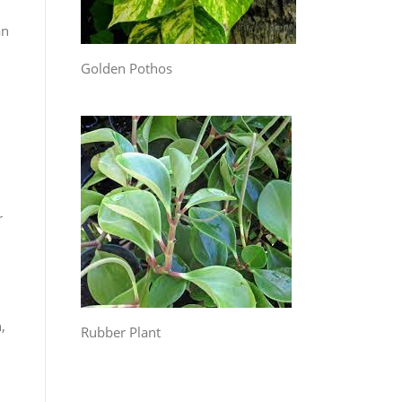
an
Golden Pothos
r
,
Rubber Plant