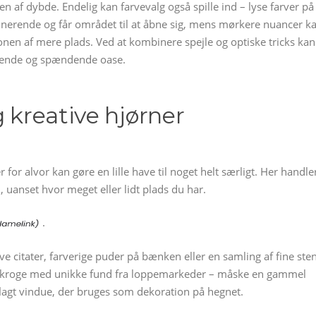
n af dybde. Endelig kan farvevalg også spille ind – lyse farver på
nerende og får området til at åbne sig, mens mørkere nuancer k
onen af mere plads. Ved at kombinere spejle og optiske tricks kan
levende og spændende oase.
g kreative hjørner
r for alvor kan gøre en lille have til noget helt særligt. Her handle
 uanset hvor meget eller lidt plads du har.
.
citater, farverige puder på bænken eller en samling af fine sten
må kroge med unikke fund fra loppemarkeder – måske en gammel
 aflagt vindue, der bruges som dekoration på hegnet.