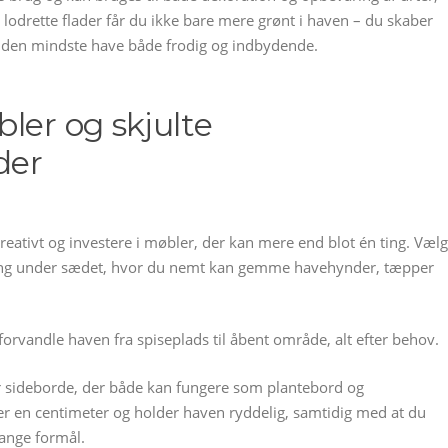
lodrette flader får du ikke bare mere grønt i haven – du skaber
 den mindste have både frodig og indbydende.
ler og skjulte
der
eativt og investere i møbler, der kan mere end blot én ting. Vælg
ng under sædet, hvor du nemt kan gemme havehynder, tæpper
orvandle haven fra spiseplads til åbent område, alt efter behov.
r sideborde, der både kan fungere som plantebord og
r en centimeter og holder haven ryddelig, samtidig med at du
mange formål.