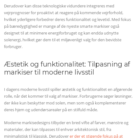
Derudover kan disse teknologiske vidundere integreres med
vejrprognoser for proaktivt at reagere på kommende vejrforhold,
hvilket yderligere forbedrer deres funktionalitet og levetid. Med fokus
på bæredygtighed er mange af de nyeste smarte markiser også
designet til at minimere energiforbruget og kan endda udnytte
solenergi, hvilket gør dem til et miljøvenligt valg for den bevidste
forbruger.
Æstetik og funktionalitet: Tilpasning af
markiser til moderne livsstil
I dagens moderne livsstil spiller æstetik og funktionalitet en afgørende
rolle, når det kommer til valg af markiser. Forbrugerne søger løsninger,
der ikke kun beskytter mod solen, men som også komplementerer
deres hjem og udendørsarealer på en stilfuld måde.
Moderne markisedesigns tilbyder en bred vifte af farver, mønstre og
materialer, der kan tilpasses til enhver arkitektonisk stil, fra
minimalistisk til klassisk. Derudover
er der et stigende fokus på at