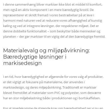
I denne sammenhæng bliver markiser ikke blot et middel til komfort,
men også en aktiv komponent i en mere bæredygtig livsstil. De
repræsenterer et skridt fremad i vores bestræbelser på at leve i
harmoni med naturen ved at reducere vores afhængighed af kunstig
køling og ved at integrere løsninger, der respekterer miljøet. Det er
denne dobbelte funktionalitet – som beskytter både mennesker og
planeten – der gør markiser til en vigtig del af den bæredygtige fremtid.
Materialevalg og miljøpåvirkning:
Bæredygtige løsninger i
markisedesign
I en tid, hvor bæredygtighed er afgørende for vores valg af produkter,
er det vigtigt at fokusere på materialerne, der anvendes i
markisedesign, og deres miljøpåvirkning. Traditionelt er markiser
blevet fremstillet af materialer som PVC og polyester, som desværre
har en stor miljøbelastning både i produktionen og i bortskaffelsen.
For at imødekomme de stigende krav om bæredygtighed ser vi nu en