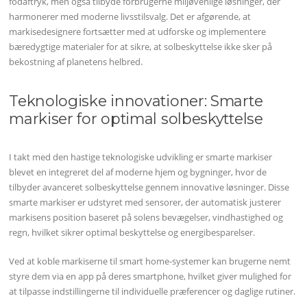
fodaftryk, men også tilbyde forbrugerne miljøvenlige løsninger, der
harmonerer med moderne livsstilsvalg. Det er afgørende, at
markisedesignere fortsætter med at udforske og implementere
bæredygtige materialer for at sikre, at solbeskyttelse ikke sker på
bekostning af planetens helbred.
Teknologiske innovationer: Smarte
markiser for optimal solbeskyttelse
I takt med den hastige teknologiske udvikling er smarte markiser
blevet en integreret del af moderne hjem og bygninger, hvor de
tilbyder avanceret solbeskyttelse gennem innovative løsninger. Disse
smarte markiser er udstyret med sensorer, der automatisk justerer
markisens position baseret på solens bevægelser, vindhastighed og
regn, hvilket sikrer optimal beskyttelse og energibesparelser.
Ved at koble markiserne til smart home-systemer kan brugerne nemt
styre dem via en app på deres smartphone, hvilket giver mulighed for
at tilpasse indstillingerne til individuelle præferencer og daglige rutiner.