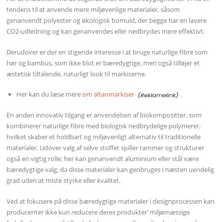
tendens til at anvende mere miljøvenlige materialer, såsom
genanvendt polyester og økologisk bomuld, der begge har en lavere
CO2-udledning og kan genanvendes eller nedbrydes mere effektivt.
Derudover er der en stigende interesse i at bruge naturlige fibre som
hør og bambus, som ikke blot er bæredygtige, men også tilføjer et
æstetisk tiltalende, naturligt look til markiserne.
Her kan du læse mere
om altanmarkiser
.
En anden innovativ tilgang er anvendelsen af biokompositter, som
kombinerer naturlige fibre med biologisk nedbrydelige polymerer,
hvilket skaber et holdbart og miljøvenligt alternativ til traditionelle
materialer. Udover valg af selve stoffet spiller rammer og strukturer
også en vigtig rolle; her kan genanvendt aluminium eller stål være
bæredygtige valg, da disse materialer kan genbruges i næsten uendelig
grad uden at miste styrke eller kvalitet.
Ved at fokusere på disse bæredygtige materialer i designprocessen kan
producenter ikke kun reducere deres produkter’ miljømæssige