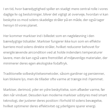
I en tid, hvor bæredygtighed spiller en stadigt mere central rolle i vores
daglige liv og beslutninger, bliver det vigtigt at overveje, hvordan vi kan
beskytte os mod solens skadelige stråler på en måde, der også tager
hensyn til vores planet.
Her kommer markiser ind i billedet som en nøgleløsning i den
bæredygtige tidsalder. Markiser fungerer ikke kun som en effektiv
barriere mod solens direkte stråler, hvilket reducerer behovet for
energikrævende aircondition ved at holde indendørs temperaturer
lavere, men de kan også være fremstillet af miljøvenlige materialer, der
minimerer deres egen økologiske fodaftryk.
Traditionelle solbeskyttelsesmetoder, såsom gardiner og persienner,
kan blokere lys, men de tillader ofte varme at trænge ind i hjemmet.
Markiser, derimod, yder en ydre beskyttelse, som afbøder varme, før
den når vinduet. Desuden kan moderne markiser udstyres med smart
teknologi, der justerer deres position i forhold til solens bevægelse,
hvilket optimerer deres effektivitet og yderligere sparer energi.