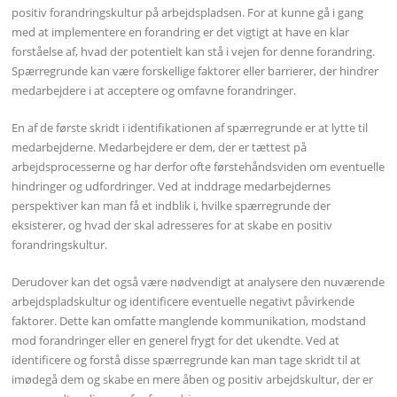
positiv forandringskultur på arbejdspladsen. For at kunne gå i gang
med at implementere en forandring er det vigtigt at have en klar
forståelse af, hvad der potentielt kan stå i vejen for denne forandring.
Spærregrunde kan være forskellige faktorer eller barrierer, der hindrer
medarbejdere i at acceptere og omfavne forandringer.
En af de første skridt i identifikationen af spærregrunde er at lytte til
medarbejderne. Medarbejdere er dem, der er tættest på
arbejdsprocesserne og har derfor ofte førstehåndsviden om eventuelle
hindringer og udfordringer. Ved at inddrage medarbejdernes
perspektiver kan man få et indblik i, hvilke spærregrunde der
eksisterer, og hvad der skal adresseres for at skabe en positiv
forandringskultur.
Derudover kan det også være nødvendigt at analysere den nuværende
arbejdspladskultur og identificere eventuelle negativt påvirkende
faktorer. Dette kan omfatte manglende kommunikation, modstand
mod forandringer eller en generel frygt for det ukendte. Ved at
identificere og forstå disse spærregrunde kan man tage skridt til at
imødegå dem og skabe en mere åben og positiv arbejdskultur, der er