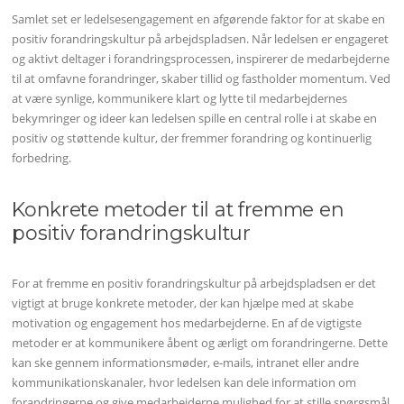
Samlet set er ledelsesengagement en afgørende faktor for at skabe en
positiv forandringskultur på arbejdspladsen. Når ledelsen er engageret
og aktivt deltager i forandringsprocessen, inspirerer de medarbejderne
til at omfavne forandringer, skaber tillid og fastholder momentum. Ved
at være synlige, kommunikere klart og lytte til medarbejdernes
bekymringer og ideer kan ledelsen spille en central rolle i at skabe en
positiv og støttende kultur, der fremmer forandring og kontinuerlig
forbedring.
Konkrete metoder til at fremme en
positiv forandringskultur
For at fremme en positiv forandringskultur på arbejdspladsen er det
vigtigt at bruge konkrete metoder, der kan hjælpe med at skabe
motivation og engagement hos medarbejderne. En af de vigtigste
metoder er at kommunikere åbent og ærligt om forandringerne. Dette
kan ske gennem informationsmøder, e-mails, intranet eller andre
kommunikationskanaler, hvor ledelsen kan dele information om
forandringerne og give medarbejderne mulighed for at stille spørgsmål