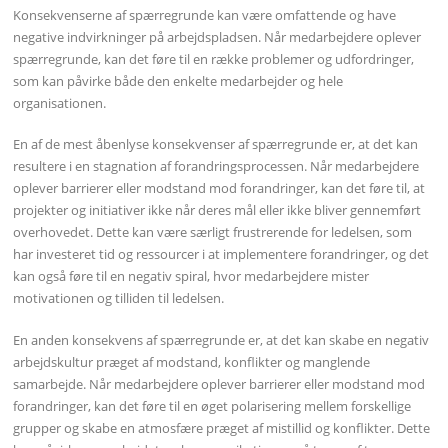
Konsekvenserne af spærregrunde kan være omfattende og have
negative indvirkninger på arbejdspladsen. Når medarbejdere oplever
spærregrunde, kan det føre til en række problemer og udfordringer,
som kan påvirke både den enkelte medarbejder og hele
organisationen.
En af de mest åbenlyse konsekvenser af spærregrunde er, at det kan
resultere i en stagnation af forandringsprocessen. Når medarbejdere
oplever barrierer eller modstand mod forandringer, kan det føre til, at
projekter og initiativer ikke når deres mål eller ikke bliver gennemført
overhovedet. Dette kan være særligt frustrerende for ledelsen, som
har investeret tid og ressourcer i at implementere forandringer, og det
kan også føre til en negativ spiral, hvor medarbejdere mister
motivationen og tilliden til ledelsen.
En anden konsekvens af spærregrunde er, at det kan skabe en negativ
arbejdskultur præget af modstand, konflikter og manglende
samarbejde. Når medarbejdere oplever barrierer eller modstand mod
forandringer, kan det føre til en øget polarisering mellem forskellige
grupper og skabe en atmosfære præget af mistillid og konflikter. Dette