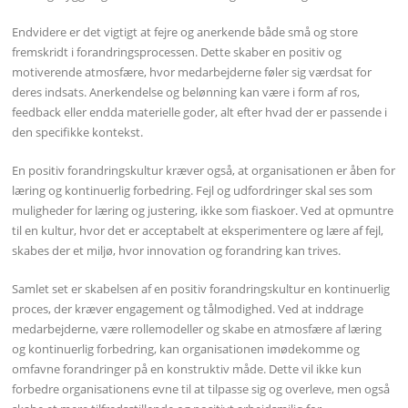
Endvidere er det vigtigt at fejre og anerkende både små og store
fremskridt i forandringsprocessen. Dette skaber en positiv og
motiverende atmosfære, hvor medarbejderne føler sig værdsat for
deres indsats. Anerkendelse og belønning kan være i form af ros,
feedback eller endda materielle goder, alt efter hvad der er passende i
den specifikke kontekst.
En positiv forandringskultur kræver også, at organisationen er åben for
læring og kontinuerlig forbedring. Fejl og udfordringer skal ses som
muligheder for læring og justering, ikke som fiaskoer. Ved at opmuntre
til en kultur, hvor det er acceptabelt at eksperimentere og lære af fejl,
skabes der et miljø, hvor innovation og forandring kan trives.
Samlet set er skabelsen af en positiv forandringskultur en kontinuerlig
proces, der kræver engagement og tålmodighed. Ved at inddrage
medarbejderne, være rollemodeller og skabe en atmosfære af læring
og kontinuerlig forbedring, kan organisationen imødekomme og
omfavne forandringer på en konstruktiv måde. Dette vil ikke kun
forbedre organisationens evne til at tilpasse sig og overleve, men også