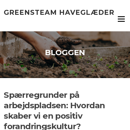
Spring
til
GREENSTEAM HAVEGLÆDER
indhold
Menu
BLOGGEN
Spærregrunder på
arbejdspladsen: Hvordan
skaber vi en positiv
forandringskultur?