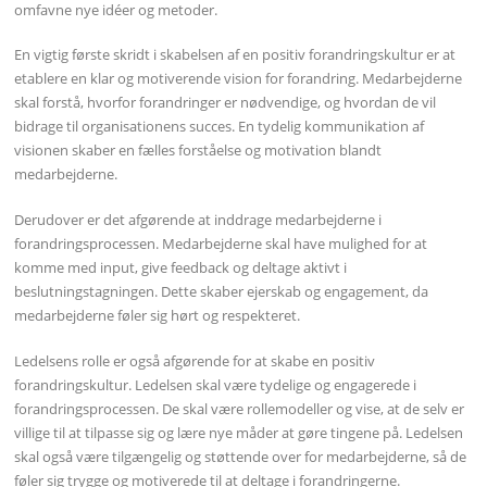
omfavne nye idéer og metoder.
En vigtig første skridt i skabelsen af en positiv forandringskultur er at
etablere en klar og motiverende vision for forandring. Medarbejderne
skal forstå, hvorfor forandringer er nødvendige, og hvordan de vil
bidrage til organisationens succes. En tydelig kommunikation af
visionen skaber en fælles forståelse og motivation blandt
medarbejderne.
Derudover er det afgørende at inddrage medarbejderne i
forandringsprocessen. Medarbejderne skal have mulighed for at
komme med input, give feedback og deltage aktivt i
beslutningstagningen. Dette skaber ejerskab og engagement, da
medarbejderne føler sig hørt og respekteret.
Ledelsens rolle er også afgørende for at skabe en positiv
forandringskultur. Ledelsen skal være tydelige og engagerede i
forandringsprocessen. De skal være rollemodeller og vise, at de selv er
villige til at tilpasse sig og lære nye måder at gøre tingene på. Ledelsen
skal også være tilgængelig og støttende over for medarbejderne, så de
føler sig trygge og motiverede til at deltage i forandringerne.