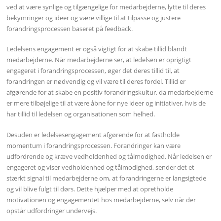
ved at være synlige og tilgængelige for medarbejderne, lytte til deres
bekymringer og ideer og være villige til at tilpasse og justere
forandringsprocessen baseret på feedback.
Ledelsens engagement er også vigtigt for at skabe tillid blandt
medarbejderne. Når medarbejderne ser, at ledelsen er oprigtigt
engageret i forandringsprocessen, øger det deres tillid til, at
forandringen er nødvendig og vil være til deres fordel. Tillid er
afgørende for at skabe en positiv forandringskultur, da medarbejderne
er mere tilbøjelige til at være åbne for nye ideer og initiativer, hvis de
har tillid til ledelsen og organisationen som helhed.
Desuden er ledelsesengagement afgørende for at fastholde
momentum i forandringsprocessen. Forandringer kan være
udfordrende og kræve vedholdenhed og tålmodighed. Når ledelsen er
engageret og viser vedholdenhed og tålmodighed, sender det et
stærkt signal til medarbejderne om, at forandringerne er langsigtede
og vil blive fulgt til dørs. Dette hjælper med at opretholde
motivationen og engagementet hos medarbejderne, selv når der
opstår udfordringer undervejs.