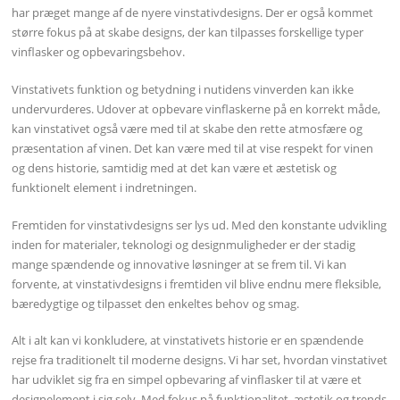
har præget mange af de nyere vinstativdesigns. Der er også kommet
større fokus på at skabe designs, der kan tilpasses forskellige typer
vinflasker og opbevaringsbehov.
Vinstativets funktion og betydning i nutidens vinverden kan ikke
undervurderes. Udover at opbevare vinflaskerne på en korrekt måde,
kan vinstativet også være med til at skabe den rette atmosfære og
præsentation af vinen. Det kan være med til at vise respekt for vinen
og dens historie, samtidig med at det kan være et æstetisk og
funktionelt element i indretningen.
Fremtiden for vinstativdesigns ser lys ud. Med den konstante udvikling
inden for materialer, teknologi og designmuligheder er der stadig
mange spændende og innovative løsninger at se frem til. Vi kan
forvente, at vinstativdesigns i fremtiden vil blive endnu mere fleksible,
bæredygtige og tilpasset den enkeltes behov og smag.
Alt i alt kan vi konkludere, at vinstativets historie er en spændende
rejse fra traditionelt til moderne designs. Vi har set, hvordan vinstativet
har udviklet sig fra en simpel opbevaring af vinflasker til at være et
designelement i sig selv. Med fokus på funktionalitet, æstetik og trends