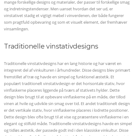
mange forskellige designs og materialer, der passer til forskellige smag
og indretningstendenser. Men uanset hvordan det ser ud, er
vinstativet stadig et vigtigt møbel i vinverdenen, der både fungerer
som pragtfuld opbevaring og som et visuelt element, der fremhæver
vinsamlingen.
Traditionelle vinstativdesigns
Traditionelle vinstativdesigns har en lang historie og har været en
integreret del af vinkulturen i århundreder. Disse designs blev primært
fremstillet af træ og havde en simpel og funktionel æstetik. Et
populært traditionelt vinstativdesign er det horisontale stativ, hvor
vinflaskerne placeres liggende på tværs af stativets hylder. Dette
design blev brugt til at opbevare vinflaskerne på en måde, der tillod
vinen at hvile og udvikle sin smag over tid. Et andet traditionelt design
er det vertikale stativ, hvor vinflaskerne placeres i lodrette positioner.
Dette design blev ofte brugt til at vise og præsentere vinflaskerne i en
elegant og stilfuld måde. Traditionelle vinstativdesigns havde en simpel
og tidløs æstetik, der passede godt ind i den klassiske vinkultur. Disse