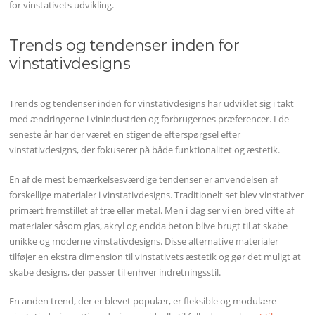
for vinstativets udvikling.
Trends og tendenser inden for
vinstativdesigns
Trends og tendenser inden for vinstativdesigns har udviklet sig i takt
med ændringerne i vinindustrien og forbrugernes præferencer. I de
seneste år har der været en stigende efterspørgsel efter
vinstativdesigns, der fokuserer på både funktionalitet og æstetik.
En af de mest bemærkelsesværdige tendenser er anvendelsen af
forskellige materialer i vinstativdesigns. Traditionelt set blev vinstativer
primært fremstillet af træ eller metal. Men i dag ser vi en bred vifte af
materialer såsom glas, akryl og endda beton blive brugt til at skabe
unikke og moderne vinstativdesigns. Disse alternative materialer
tilføjer en ekstra dimension til vinstativets æstetik og gør det muligt at
skabe designs, der passer til enhver indretningsstil.
En anden trend, der er blevet populær, er fleksible og modulære