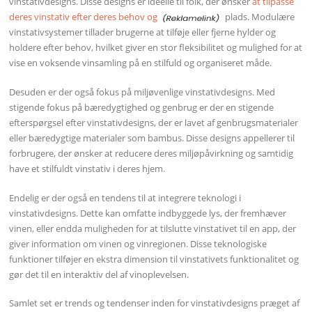
vinstativdesigns. Disse designs er ideelle til folk, der ønsker
at tilpasse
deres vinstativ efter deres behov og
plads. Modulære
vinstativsystemer tillader brugerne at tilføje eller fjerne hylder og
holdere efter behov, hvilket giver en stor fleksibilitet og mulighed for at
vise en voksende vinsamling på en stilfuld og organiseret måde.
Desuden er der også fokus på miljøvenlige vinstativdesigns. Med
stigende fokus på bæredygtighed og genbrug er der en stigende
efterspørgsel efter vinstativdesigns, der er lavet af genbrugsmaterialer
eller bæredygtige materialer som bambus. Disse designs appellerer til
forbrugere, der ønsker at reducere deres miljøpåvirkning og samtidig
have et stilfuldt vinstativ i deres hjem.
Endelig er der også en tendens til at integrere teknologi i
vinstativdesigns. Dette kan omfatte indbyggede lys, der fremhæver
vinen, eller endda muligheden for at tilslutte vinstativet til en app, der
giver information om vinen og vinregionen. Disse teknologiske
funktioner tilføjer en ekstra dimension til vinstativets funktionalitet og
gør det til en interaktiv del af vinoplevelsen.
Samlet set er trends og tendenser inden for vinstativdesigns præget af