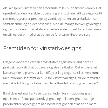
Alt i alt spiller vinstativet en afgørende rolle i nutidens vinverden. Det
opretholder den korrekte opbevaring af vin, tilføjer stil og elegance til
rummet, signalerer prestige og værdi, og har en social funktion som
samtaleemne og oplevelsesdeling. Med de mange forskellige designs
og trends inden for vinstativets verden er der noget for enhver smag
og stil, og det er med til at berige og forstærke vinoplevelsen.
Fremtiden for vinstativdesigns
I dagens moderne verden er vinstativdesigns mere end bare et
praktisk redskab til at opbevare og vise vinflasker. Det er blevet et
kunststykke i sig selv, der kan tilføje stil og elegance til ethvert rum.
Men hvordan ser fremtiden ud for vinstativdesigns? Vil de fortsætte
med at udvikle sig og følge med de skiftende trends og tendenser?
En af de mest markante tendenser inden for vinstativdesigns i
øjeblikket er fokus på bæredygtighed og miljøvenlighed. Mange
producenter og designere har indset vigtigheden af at finde mere