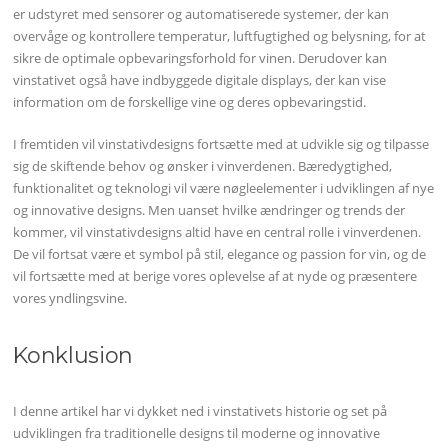
er udstyret med sensorer og automatiserede systemer, der kan
overvåge og kontrollere temperatur, luftfugtighed og belysning, for at
sikre de optimale opbevaringsforhold for vinen. Derudover kan
vinstativet også have indbyggede digitale displays, der kan vise
information om de forskellige vine og deres opbevaringstid.
I fremtiden vil vinstativdesigns fortsætte med at udvikle sig og tilpasse
sig de skiftende behov og ønsker i vinverdenen. Bæredygtighed,
funktionalitet og teknologi vil være nøgleelementer i udviklingen af nye
og innovative designs. Men uanset hvilke ændringer og trends der
kommer, vil vinstativdesigns altid have en central rolle i vinverdenen.
De vil fortsat være et symbol på stil, elegance og passion for vin, og de
vil fortsætte med at berige vores oplevelse af at nyde og præsentere
vores yndlingsvine.
Konklusion
I denne artikel har vi dykket ned i vinstativets historie og set på
udviklingen fra traditionelle designs til moderne og innovative