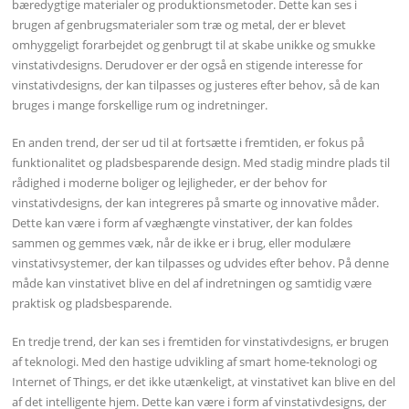
bæredygtige materialer og produktionsmetoder. Dette kan ses i
brugen af genbrugsmaterialer som træ og metal, der er blevet
omhyggeligt forarbejdet og genbrugt til at skabe unikke og smukke
vinstativdesigns. Derudover er der også en stigende interesse for
vinstativdesigns, der kan tilpasses og justeres efter behov, så de kan
bruges i mange forskellige rum og indretninger.
En anden trend, der ser ud til at fortsætte i fremtiden, er fokus på
funktionalitet og pladsbesparende design. Med stadig mindre plads til
rådighed i moderne boliger og lejligheder, er der behov for
vinstativdesigns, der kan integreres på smarte og innovative måder.
Dette kan være i form af væghængte vinstativer, der kan foldes
sammen og gemmes væk, når de ikke er i brug, eller modulære
vinstativsystemer, der kan tilpasses og udvides efter behov. På denne
måde kan vinstativet blive en del af indretningen og samtidig være
praktisk og pladsbesparende.
En tredje trend, der kan ses i fremtiden for vinstativdesigns, er brugen
af teknologi. Med den hastige udvikling af smart home-teknologi og
Internet of Things, er det ikke utænkeligt, at vinstativet kan blive en del
af det intelligente hjem. Dette kan være i form af vinstativdesigns, der