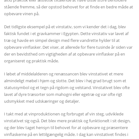
altid praktisk eller æstetisk tiltalende at have disse store beholdere
stående fremme, så der opstod behovet for at finde en bedre måde at
opbevare vinen på.
Det tidligste eksempel på et vinstativ, som vi kender det i dag, blev
faktisk fundet i et gravkammer i Egypten. Dette vinstativ var lavet af
træ og havde en simpel design med flere vandrette hylder til at
opbevare vinflasker. Det viser, at allerede for flere tusinde år siden var
der en bevidsthed om vigtigheden af at opbevare vinflasker på en
organiseret og praktisk måde.
I løbet af middelalderen og renæssancen blev vinstativet et mere
almindeligt møbel i hjem og slotte. Det blev i høj grad brugt som et
statussymbol og et tegn på rigdom og velstand. Vinstativet blev ofte
lavet af dyre træsorter som mahogni eller egetræ og var ofte rigt
udsmykket med udskæringer og detaljer.
I takt med at vinproduktionen og forbruget af vin steg, udviklede
vinstativet sig også. Det blev mere praktisk og funktionelt i sit design,
og der blev taget hensyn til behovet for at opbevare og præsentere
vinflaskerne på en lettilgængelig måde. I dag kan vinstativet findes i