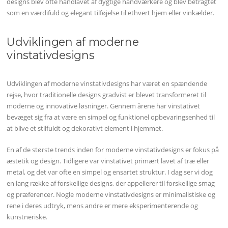
designs blev ofte håndlavet af dygtige håndværkere og blev betragtet
som en værdifuld og elegant tilføjelse til ethvert hjem eller vinkælder.
Udviklingen af moderne
vinstativdesigns
Udviklingen af moderne vinstativdesigns har været en spændende
rejse, hvor traditionelle designs gradvist er blevet transformeret til
moderne og innovative løsninger. Gennem årene har vinstativet
bevæget sig fra at være en simpel og funktionel opbevaringsenhed til
at blive et stilfuldt og dekorativt element i hjemmet.
En af de største trends inden for moderne vinstativdesigns er fokus på
æstetik og design. Tidligere var vinstativet primært lavet af træ eller
metal, og det var ofte en simpel og ensartet struktur. I dag ser vi dog
en lang række af forskellige designs, der appellerer til forskellige smag
og præferencer. Nogle moderne vinstativdesigns er minimalistiske og
rene i deres udtryk, mens andre er mere eksperimenterende og
kunstneriske.