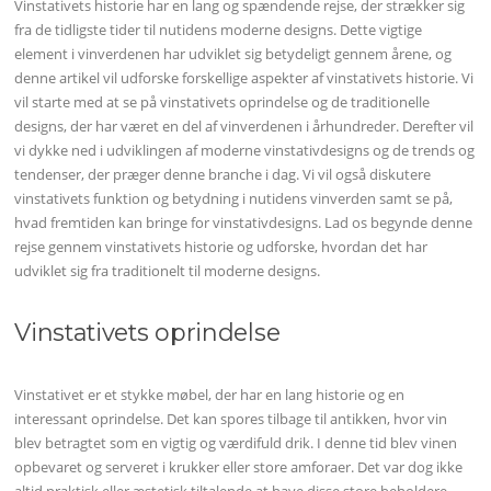
Vinstativets historie har en lang og spændende rejse, der strækker sig
fra de tidligste tider til nutidens moderne designs. Dette vigtige
element i vinverdenen har udviklet sig betydeligt gennem årene, og
denne artikel vil udforske forskellige aspekter af vinstativets historie. Vi
vil starte med at se på vinstativets oprindelse og de traditionelle
designs, der har været en del af vinverdenen i århundreder. Derefter vil
vi dykke ned i udviklingen af moderne vinstativdesigns og de trends og
tendenser, der præger denne branche i dag. Vi vil også diskutere
vinstativets funktion og betydning i nutidens vinverden samt se på,
hvad fremtiden kan bringe for vinstativdesigns. Lad os begynde denne
rejse gennem vinstativets historie og udforske, hvordan det har
udviklet sig fra traditionelt til moderne designs.
Vinstativets oprindelse
Vinstativet er et stykke møbel, der har en lang historie og en
interessant oprindelse. Det kan spores tilbage til antikken, hvor vin
blev betragtet som en vigtig og værdifuld drik. I denne tid blev vinen
opbevaret og serveret i krukker eller store amforaer. Det var dog ikke