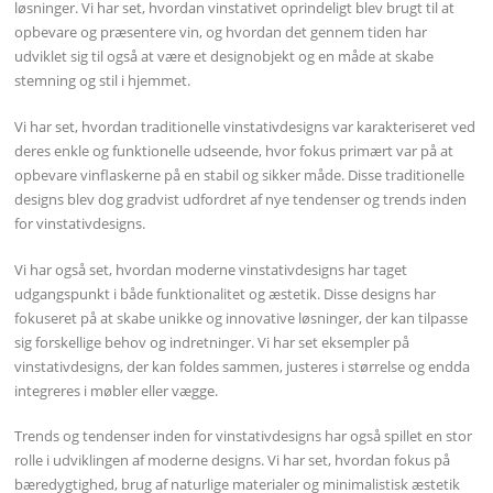
løsninger. Vi har set, hvordan vinstativet oprindeligt blev brugt til at
opbevare og præsentere vin, og hvordan det gennem tiden har
udviklet sig til også at være et designobjekt og en måde at skabe
stemning og stil i hjemmet.
Vi har set, hvordan traditionelle vinstativdesigns var karakteriseret ved
deres enkle og funktionelle udseende, hvor fokus primært var på at
opbevare vinflaskerne på en stabil og sikker måde. Disse traditionelle
designs blev dog gradvist udfordret af nye tendenser og trends inden
for vinstativdesigns.
Vi har også set, hvordan moderne vinstativdesigns har taget
udgangspunkt i både funktionalitet og æstetik. Disse designs har
fokuseret på at skabe unikke og innovative løsninger, der kan tilpasse
sig forskellige behov og indretninger. Vi har set eksempler på
vinstativdesigns, der kan foldes sammen, justeres i størrelse og endda
integreres i møbler eller vægge.
Trends og tendenser inden for vinstativdesigns har også spillet en stor
rolle i udviklingen af moderne designs. Vi har set, hvordan fokus på
bæredygtighed, brug af naturlige materialer og minimalistisk æstetik