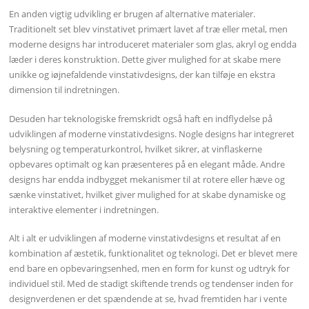
En anden vigtig udvikling er brugen af alternative materialer.
Traditionelt set blev vinstativet primært lavet af træ eller metal, men
moderne designs har introduceret materialer som glas, akryl og endda
læder i deres konstruktion. Dette giver mulighed for at skabe mere
unikke og iøjnefaldende vinstativdesigns, der kan tilføje en ekstra
dimension til indretningen.
Desuden har teknologiske fremskridt også haft en indflydelse på
udviklingen af moderne vinstativdesigns. Nogle designs har integreret
belysning og temperaturkontrol, hvilket sikrer, at vinflaskerne
opbevares optimalt og kan præsenteres på en elegant måde. Andre
designs har endda indbygget mekanismer til at rotere eller hæve og
sænke vinstativet, hvilket giver mulighed for at skabe dynamiske og
interaktive elementer i indretningen.
Alt i alt er udviklingen af moderne vinstativdesigns et resultat af en
kombination af æstetik, funktionalitet og teknologi. Det er blevet mere
end bare en opbevaringsenhed, men en form for kunst og udtryk for
individuel stil. Med de stadigt skiftende trends og tendenser inden for
designverdenen er det spændende at se, hvad fremtiden har i vente